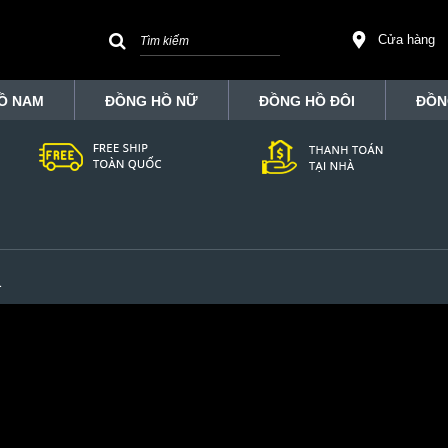
Cửa hàng
Ồ NAM
ĐỒNG HỒ NỮ
ĐỒNG HỒ ĐÔI
ĐỒN
1