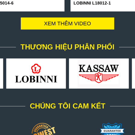
5014-6
LOBINNI L18012-1
XEM THÊM VIDEO
THƯƠNG HIỆU PHÂN PHỐI
CHÚNG TÔI CAM KẾT