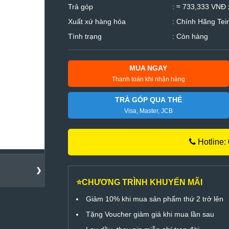
Trả góp
: ≈ 733,333 VNĐ 
Xuất xứ hàng hóa
: Chính Hãng Tei
Tình trạng
: Còn hàng
MUA NGAY
Thanh toán khi nhận hàng
TRẢ GÓP QUA THẺ
Visa, Master, JCB
Hotline:
⭐CHƯƠNG TRÌNH KHUYẾN MÃI
Giảm 10% khi mua sản phẩm thứ 2 trở lên
Tặng Voucher giảm giá khi mua lần sau