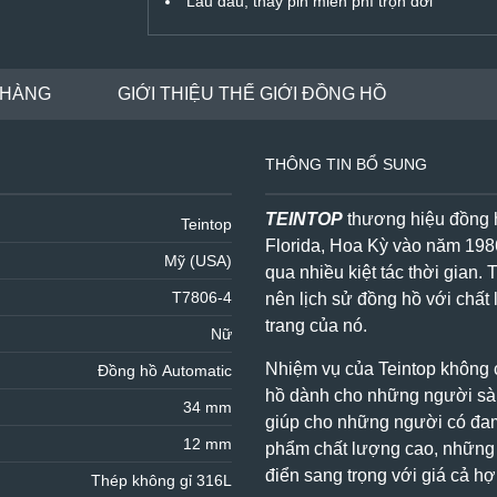
Lau dầu, thay pin miễn phí trọn đời
 HÀNG
GIỚI THIỆU THẾ GIỚI ĐỒNG HỒ
THÔNG TIN BỔ SUNG
TEINTOP
thương hiệu đồng h
Teintop
Florida, Hoa Kỳ vào năm 198
Mỹ (USA)
qua nhiều kiệt tác thời gian.
T
T7806-4
nên lịch sử đồng hồ với chất 
trang của nó.
Nữ
Nhiệm vụ của Teintop không c
Đồng hồ Automatic
hồ dành cho những người sàn
34 mm
giúp cho những người có đa
12 mm
phẩm chất lượng cao, nhữn
điển sang trọng với giá cả hợ
Thép không gỉ 316L