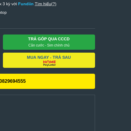
x 3 kỳ với
Fundiin
Tìm hiểu(?)
ntop
TRẢ GÓP QUA CCCD
Căn cước - Sim chính chủ
MUA NGAY - TRẢ SAU
0829694555