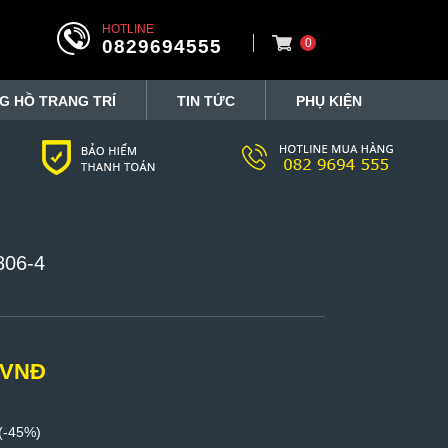
HOTLINE
0829694555
0
G HỒ TRANG TRÍ
TIN TỨC
PHỤ KIỆN
806-4
 VNĐ
(-45%)