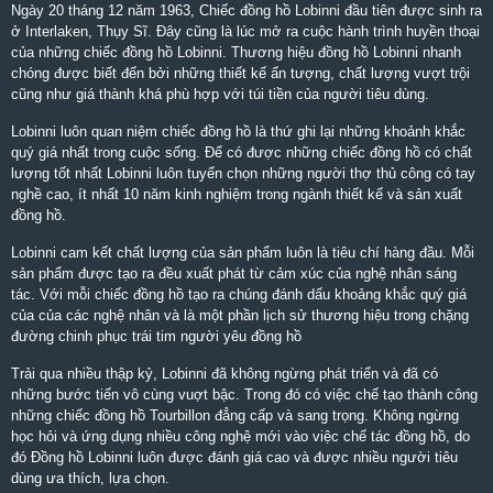
Ngày 20 tháng 12 năm 1963, Chiếc đồng hồ Lobinni đầu tiên được sinh ra
ở Interlaken, Thụy Sĩ. Đây cũng là lúc mở ra cuộc hành trình huyền thoại
của những chiếc đồng hồ Lobinni. Thương hiệu đồng hồ Lobinni nhanh
chóng được biết đến bởi những thiết kế ấn tượng, chất lượng vượt trội
cũng như giá thành khá phù hợp với túi tiền của người tiêu dùng.
Lobinni luôn quan niệm chiếc đồng hồ là thứ ghi lại những khoảnh khắc
quý giá nhất trong cuộc sống. Để có được những chiếc đồng hồ có chất
lượng tốt nhất Lobinni luôn tuyển chọn những người thợ thủ công có tay
nghề cao, ít nhất 10 năm kinh nghiệm trong ngành thiết kế và sản xuất
đồng hồ.
Lobinni cam kết chất lượng của sản phẩm luôn là tiêu chí hàng đầu. Mỗi
sản phẩm được tạo ra đều xuất phát từ cảm xúc của nghệ nhân sáng
tác. Với mỗi chiếc đồng hồ tạo ra chúng đánh dấu khoảng khắc quý giá
của của các nghệ nhân và là một phần lịch sử thương hiệu trong chặng
đường chinh phục trái tim người yêu đồng hồ
Trải qua nhiều thập kỷ, Lobinni đã không ngừng phát triển và đã có
những bước tiến vô cùng vuợt bậc. Trong đó có việc chế tạo thành công
những chiếc đồng hồ Tourbillon đẳng cấp và sang trọng. Không ngừng
học hỏi và ứng dụng nhiều công nghệ mới vào việc chế tác đồng hồ, do
đó Đồng hồ Lobinni luôn được đánh giá cao và được nhiều người tiêu
dùng ưa thích, lựa chọn.