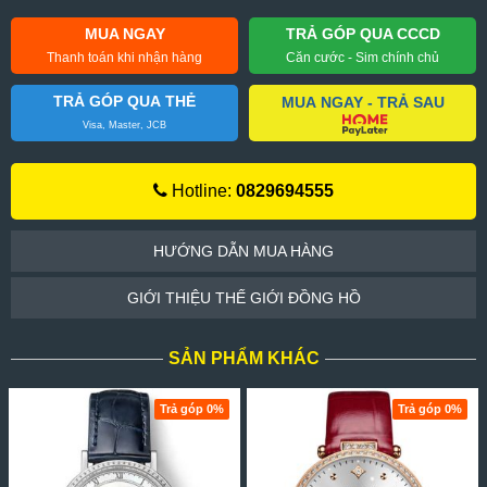
MUA NGAY
TRẢ GÓP QUA CCCD
Thanh toán khi nhận hàng
Căn cước - Sim chính chủ
TRẢ GÓP QUA THẺ
MUA NGAY - TRẢ SAU
Visa, Master, JCB
Hotline:
0829694555
HƯỚNG DẪN MUA HÀNG
GIỚI THIỆU THẾ GIỚI ĐỒNG HỒ
SẢN PHẨM KHÁC
Trả góp 0%
Trả góp 0%