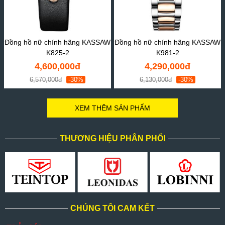
Đồng hồ nữ chính hãng KASSAW
Đồng hồ nữ chính hãng KASSAW
K825-2
K981-2
4,600,000đ
4,290,000đ
6,570,000đ
-30%
6,130,000đ
-30%
XEM THÊM SẢN PHẨM
THƯƠNG HIỆU PHÂN PHỐI
CHÚNG TÔI CAM KẾT