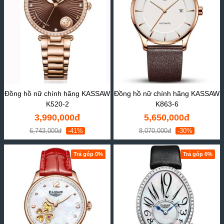
Đồng hồ nữ chính hãng KASSAW
Đồng hồ nữ chính hãng KASSAW
K520-2
K863-6
3,990,000đ
5,650,000đ
6,743,000đ
-41%
8,070,000đ
-30%
Trả góp 0%
Trả góp 0%