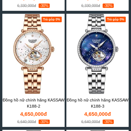
6,330,000đ
-30%
6,330,000đ
-30%
Trả góp 0%
Trả góp 0%
Đồng hồ nữ chính hãng KASSAW
Đồng hồ nữ chính hãng KASSAW
K188-2
K188-3
4,650,000đ
4,650,000đ
6,640,000đ
-30%
6,640,000đ
-30%