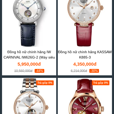
Đồng hồ nữ chính hãng IW
Đồng hồ nữ chính hãng KASSAW
CARNIVAL IW626G-2 (Máy siêu
K885-3
mỏng)
5,950,000đ
4,350,000đ
10,560,000đ
-44%
6,214,000đ
-30%
Trả góp 0%
Trả góp 0%