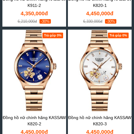
K911-2
K820-1
4,350,000đ
4,450,000đ
6,210,000đ
-30%
6,330,000đ
-30%
Trả góp 0%
Trả góp 0%
Đồng hồ nữ chính hãng KASSAW
Đồng hồ nữ chính hãng KASSAW
K820-2
K820-3
4,450,000đ
4,450,000đ