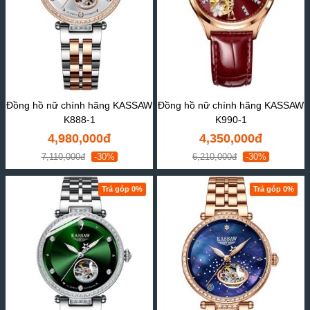
Đồng hồ nữ chính hãng KASSAW
Đồng hồ nữ chính hãng KASSAW
K888-1
K990-1
4,980,000đ
4,350,000đ
7,110,000đ
-30%
6,210,000đ
-30%
Trả góp 0%
Trả góp 0%