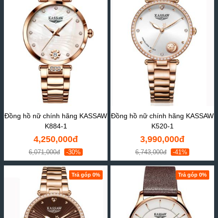
Đồng hồ nữ chính hãng KASSAW
Đồng hồ nữ chính hãng KASSAW
K884-1
K520-1
4,250,000đ
3,990,000đ
6,071,000đ
-30%
6,743,000đ
-41%
Trả góp 0%
Trả góp 0%