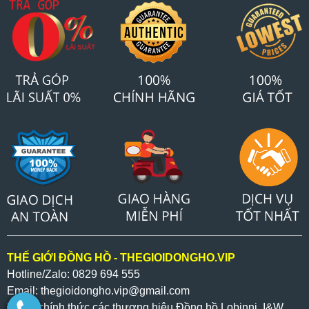
THẾ GIỚI ĐỒNG HỒ - THEGIOIDONGHO.VIP
Hotline/Zalo: 0829 694 555
Email: thegioidongho.vip
@gmail.com
Đại lý chính thức các thương hiệu Đồng hồ Lobinni, I&W