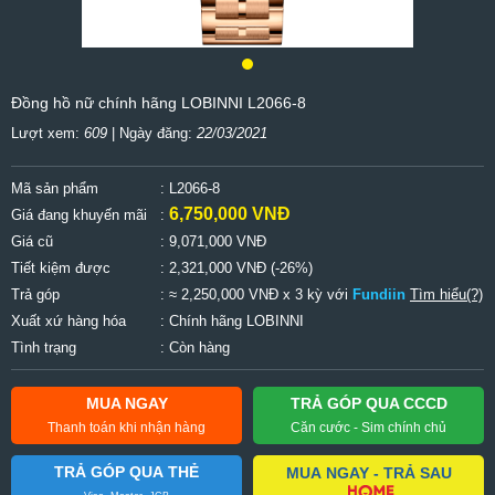
Đồng hồ nữ chính hãng LOBINNI L2066-8
Lượt xem:
609
| Ngày đăng:
22/03/2021
Mã sản phẩm
: L2066-8
6,750,000 VNĐ
Giá đang khuyến mãi
:
Giá cũ
:
9,071,000 VNĐ
Tiết kiệm được
:
2,321,000 VNĐ (-26%)
Trả góp
: ≈ 2,250,000 VNĐ x 3 kỳ với
Fundiin
Tìm hiểu(?)
Xuất xứ hàng hóa
: Chính hãng LOBINNI
Tình trạng
: Còn hàng
MUA NGAY
TRẢ GÓP QUA CCCD
Thanh toán khi nhận hàng
Căn cước - Sim chính chủ
TRẢ GÓP QUA THẺ
MUA NGAY - TRẢ SAU