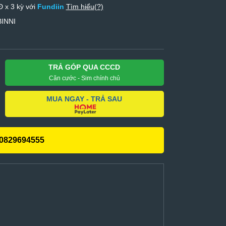
 x 3 kỳ với
Fundiin
Tìm hiểu(?)
BINNI
TRẢ GÓP QUA CCCD
Căn cước - Sim chính chủ
MUA NGAY - TRẢ SAU
0829694555