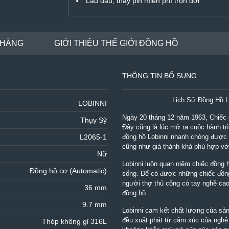
Lau dầu, thay pin miễn phí trọn đời
 HÀNG
GIỚI THIỆU THẾ GIỚI ĐỒNG HỒ
THÔNG TIN BỔ SUNG
Lịch Sử Đồng Hồ L
LOBINNI
Ngày 20 tháng 12 năm 1963, Chiếc đ
Thụy Sỹ
Đây cũng là lúc mở ra cuộc hành tr
L2065-1
đồng hồ Lobinni nhanh chóng được b
cũng như giá thành khá phù hợp với 
Nữ
Lobinni luôn quan niệm chiếc đồng h
Đồng hồ cơ (Automatic)
sống. Để có được những chiếc đồng
người thợ thủ công có tay nghề cao,
36 mm
đồng hồ.
9.7 mm
Lobinni cam kết chất lượng của sản
đều xuất phát từ cảm xúc của nghệ 
Thép không gỉ 316L