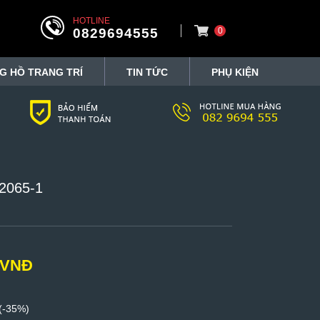
HOTLINE
0829694555
0
G HỒ TRANG TRÍ
TIN TỨC
PHỤ KIỆN
2065-1
 VNĐ
(-35%)