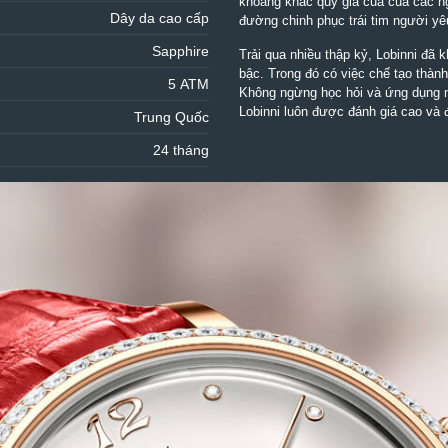
khoảng khắc quý giá của của các ng
Dây da cao cấp
đường chinh phục trái tim người yê
Sapphire
Trải qua nhiều thập kỷ, Lobinni đã
bậc. Trong đó có việc chế tạo thàn
5 ATM
Không ngừng học hỏi và ứng dụng n
Lobinni luôn được đánh giá cao và 
Trung Quốc
24 tháng