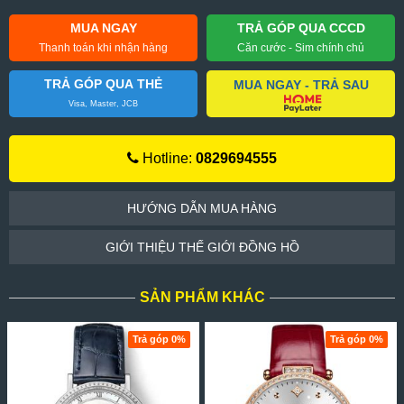
MUA NGAY
TRẢ GÓP QUA CCCD
Thanh toán khi nhận hàng
Căn cước - Sim chính chủ
TRẢ GÓP QUA THẺ
MUA NGAY - TRẢ SAU
Visa, Master, JCB
Hotline:
0829694555
HƯỚNG DẪN MUA HÀNG
GIỚI THIỆU THẾ GIỚI ĐỒNG HỒ
SẢN PHẨM KHÁC
Trả góp 0%
Trả góp 0%