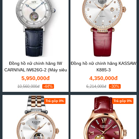
Đồng hồ nữ chính hãng IW
Đồng hồ nữ chính hãng KASSAW
CARNIVAL IW626G-2 (Máy siêu
K885-3
mỏng)
5,950,000đ
4,350,000đ
10,560,000đ
-44%
6,214,000đ
-30%
Trả góp 0%
Trả góp 0%