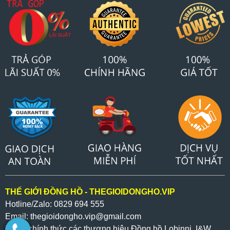
THẾ GIỚI ĐỒNG HỒ - THEGIOIDONGHO.VIP
Hotline/Zalo: 0829 694 555
Email: thegioidongho.vip
@gmail.com
Đại lý chính thức các thương hiệu Đồng hồ Lobinni, I&W