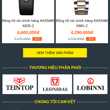
Đồng hồ nữ chính hãng KASSAW
Đồng hồ nữ chính hãng KASSAW
K825-2
K981-2
4,600,000đ
4,290,000đ
6,570,000đ
-30%
6,130,000đ
-30%
XEM THÊM SẢN PHẨM
THƯƠNG HIỆU PHÂN PHỐI
CHÚNG TÔI CAM KẾT