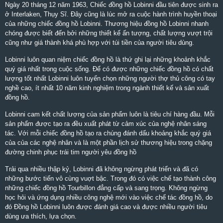
Ngày 20 tháng 12 năm 1963, Chiếc đồng hồ Lobinni đầu tiên được sinh ra
ở Interlaken, Thụy Sĩ. Đây cũng là lúc mở ra cuộc hành trình huyền thoại
của những chiếc đồng hồ Lobinni. Thương hiệu đồng hồ Lobinni nhanh
chóng được biết đến bởi những thiết kế ấn tượng, chất lượng vượt trội
cũng như giá thành khá phù hợp với túi tiền của người tiêu dùng.
Lobinni luôn quan niệm chiếc đồng hồ là thứ ghi lại những khoảnh khắc
quý giá nhất trong cuộc sống. Để có được những chiếc đồng hồ có chất
lượng tốt nhất Lobinni luôn tuyển chọn những người thợ thủ công có tay
nghề cao, ít nhất 10 năm kinh nghiệm trong ngành thiết kế và sản xuất
đồng hồ.
Lobinni cam kết chất lượng của sản phẩm luôn là tiêu chí hàng đầu. Mỗi
sản phẩm được tạo ra đều xuất phát từ cảm xúc của nghệ nhân sáng
tác. Với mỗi chiếc đồng hồ tạo ra chúng đánh dấu khoảng khắc quý giá
của của các nghệ nhân và là một phần lịch sử thương hiệu trong chặng
đường chinh phục trái tim người yêu đồng hồ
Trải qua nhiều thập kỷ, Lobinni đã không ngừng phát triển và đã có
những bước tiến vô cùng vuợt bậc. Trong đó có việc chế tạo thành công
những chiếc đồng hồ Tourbillon đẳng cấp và sang trọng. Không ngừng
học hỏi và ứng dụng nhiều công nghệ mới vào việc chế tác đồng hồ, do
đó Đồng hồ Lobinni luôn được đánh giá cao và được nhiều người tiêu
dùng ưa thích, lựa chọn.