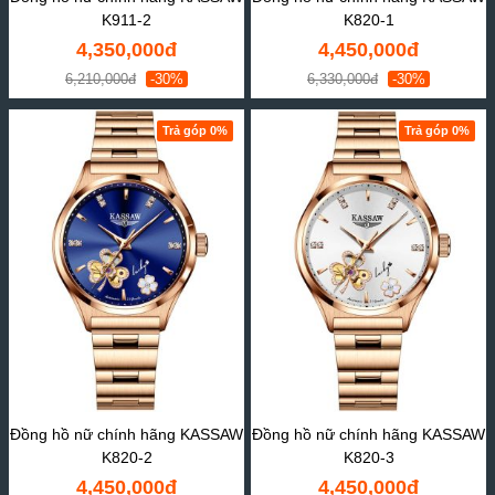
K911-2
K820-1
4,350,000đ
4,450,000đ
6,210,000đ
-30%
6,330,000đ
-30%
Trả góp 0%
Trả góp 0%
Đồng hồ nữ chính hãng KASSAW
Đồng hồ nữ chính hãng KASSAW
K820-2
K820-3
4,450,000đ
4,450,000đ