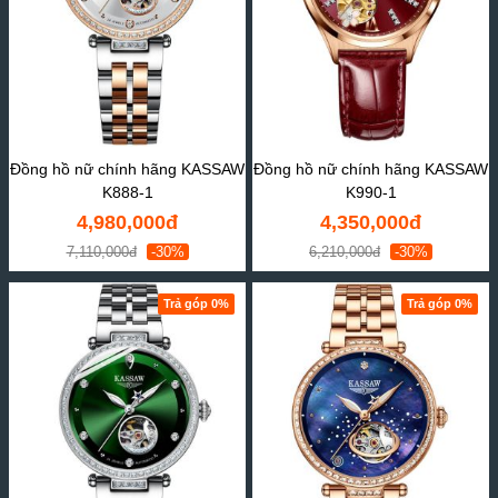
Đồng hồ nữ chính hãng KASSAW
Đồng hồ nữ chính hãng KASSAW
K888-1
K990-1
4,980,000đ
4,350,000đ
7,110,000đ
-30%
6,210,000đ
-30%
Trả góp 0%
Trả góp 0%