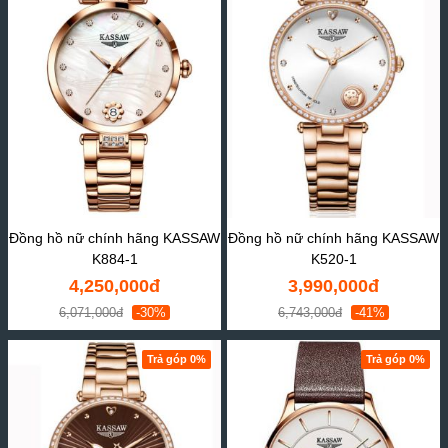
Đồng hồ nữ chính hãng KASSAW
Đồng hồ nữ chính hãng KASSAW
K884-1
K520-1
4,250,000đ
3,990,000đ
6,071,000đ
-30%
6,743,000đ
-41%
Trả góp 0%
Trả góp 0%