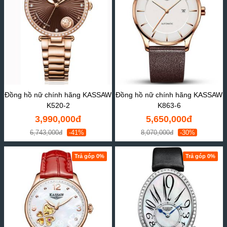
Đồng hồ nữ chính hãng KASSAW
Đồng hồ nữ chính hãng KASSAW
K520-2
K863-6
3,990,000đ
5,650,000đ
6,743,000đ
-41%
8,070,000đ
-30%
Trả góp 0%
Trả góp 0%