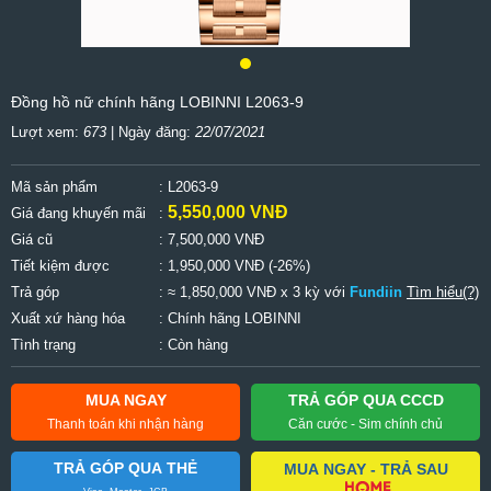
Đồng hồ nữ chính hãng LOBINNI L2063-9
Lượt xem:
673
| Ngày đăng:
22/07/2021
Mã sản phẩm
: L2063-9
5,550,000 VNĐ
Giá đang khuyến mãi
:
Giá cũ
:
7,500,000 VNĐ
Tiết kiệm được
:
1,950,000 VNĐ (-26%)
Trả góp
: ≈ 1,850,000 VNĐ x 3 kỳ với
Fundiin
Tìm hiểu(?)
Xuất xứ hàng hóa
: Chính hãng LOBINNI
Tình trạng
: Còn hàng
MUA NGAY
TRẢ GÓP QUA CCCD
Thanh toán khi nhận hàng
Căn cước - Sim chính chủ
TRẢ GÓP QUA THẺ
MUA NGAY - TRẢ SAU