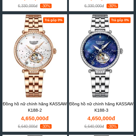
6,330,000đ
-30%
6,330,000đ
-30%
Trả góp 0%
Trả góp 0%
Đồng hồ nữ chính hãng KASSAW
Đồng hồ nữ chính hãng KASSAW
K188-2
K188-3
4,650,000đ
4,650,000đ
6,640,000đ
-30%
6,640,000đ
-30%