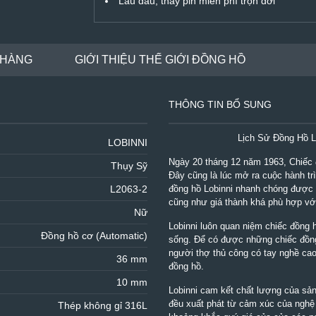
Lau dầu, thay pin miễn phí trọn đời
 HÀNG
GIỚI THIỆU THẾ GIỚI ĐỒNG HỒ
THÔNG TIN BỔ SUNG
Lịch Sử Đồng Hồ L
LOBINNI
Ngày 20 tháng 12 năm 1963, Chiếc đ
Thụy Sỹ
Đây cũng là lúc mở ra cuộc hành tr
L2063-2
đồng hồ Lobinni nhanh chóng được b
cũng như giá thành khá phù hợp với 
Nữ
Lobinni luôn quan niệm chiếc đồng h
Đồng hồ cơ (Automatic)
sống. Để có được những chiếc đồng
người thợ thủ công có tay nghề cao,
36 mm
đồng hồ.
10 mm
Lobinni cam kết chất lượng của sản
đều xuất phát từ cảm xúc của nghệ 
Thép không gỉ 316L