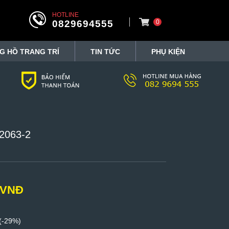
HOTLINE
0829694555
0
G HỒ TRANG TRÍ
TIN TỨC
PHỤ KIỆN
2063-2
 VNĐ
(-29%)