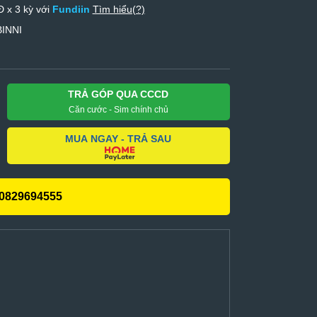
 x 3 kỳ với
Fundiin
Tìm hiểu(?)
BINNI
TRẢ GÓP QUA CCCD
Căn cước - Sim chính chủ
MUA NGAY - TRẢ SAU
0829694555