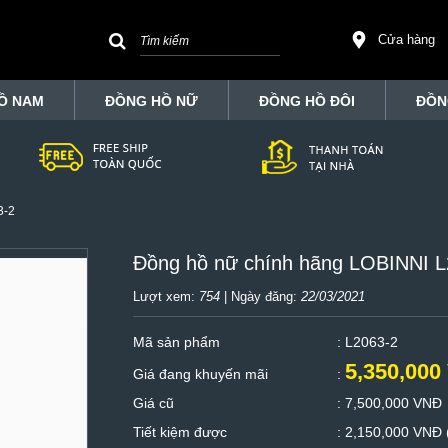
Cửa hàng
Ồ NAM
ĐỒNG HỒ NỮ
ĐỒNG HỒ ĐÔI
ĐỒN
3-2
Đồng hồ nữ chính hãng LOBINNI L
Lượt xem:
754
| Ngày đăng:
22/03/2021
Mã sản phẩm
: L2063-2
5,350,000
Giá đang khuyến mãi
:
Giá cũ
:
7,500,000 VNĐ
Tiết kiệm được
:
2,150,000 VNĐ 