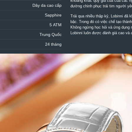
khoảng khắc quý giá của của các ng
Dây da cao cấp
đường chinh phục trái tim người yê
Sapphire
Trải qua nhiều thập kỷ, Lobinni đã
bậc. Trong đó có việc chế tạo thàn
5 ATM
Không ngừng học hỏi và ứng dụng n
Lobinni luôn được đánh giá cao và 
Trung Quốc
24 tháng