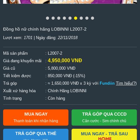
Đồng hồ nữ chính hãng LOBINNI L2007-2
Lượt xem:
1701
| Ngày đăng:
22/11/2018
Mã sản phẩm
: L2007-2
4,950,000 VNĐ
Giá đang khuyến mãi
:
Giá cũ
:
5,800,000 VNĐ
Tiết kiệm được
:
850,000 VNĐ (-15%)
Trả góp
: ≈ 1,650,000 VNĐ x 3 kỳ với
Fundiin
Tìm hiểu(?)
Xuất xứ hàng hóa
: Chính Hãng LOBINNI
Tình trạng
: Còn hàng
MUA NGAY
TRẢ GÓP QUA CCCD
Thanh toán khi nhận hàng
Căn cước - Sim chính chủ
TRẢ GÓP QUA THẺ
MUA NGAY - TRẢ SAU