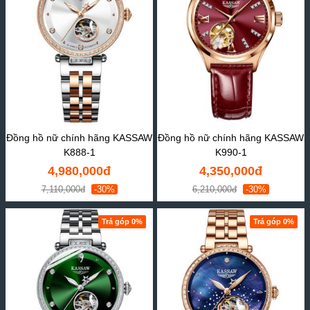
Đồng hồ nữ chính hãng KASSAW
Đồng hồ nữ chính hãng KASSAW
K888-1
K990-1
4,980,000đ
4,350,000đ
7,110,000đ
-30%
6,210,000đ
-30%
Trả góp 0%
Trả góp 0%