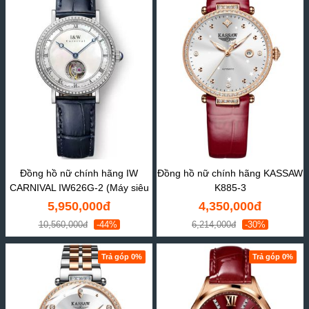
Đồng hồ nữ chính hãng IW
Đồng hồ nữ chính hãng KASSAW
CARNIVAL IW626G-2 (Máy siêu
K885-3
mỏng)
5,950,000đ
4,350,000đ
10,560,000đ
-44%
6,214,000đ
-30%
Trả góp 0%
Trả góp 0%