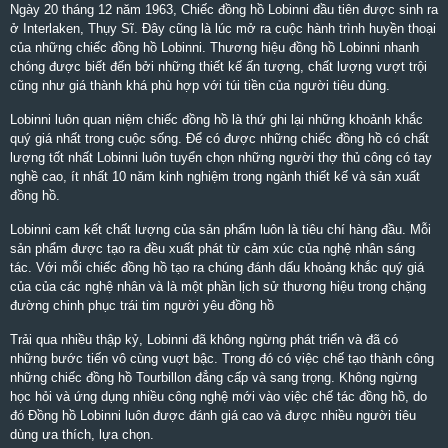
Ngày 20 tháng 12 năm 1963, Chiếc đồng hồ Lobinni đầu tiên được sinh ra
ở Interlaken, Thụy Sĩ. Đây cũng là lúc mở ra cuộc hành trình huyền thoại
của những chiếc đồng hồ Lobinni. Thương hiệu đồng hồ Lobinni nhanh
chóng được biết đến bởi những thiết kế ấn tượng, chất lượng vượt trội
cũng như giá thành khá phù hợp với túi tiền của người tiêu dùng.
Lobinni luôn quan niệm chiếc đồng hồ là thứ ghi lại những khoảnh khắc
quý giá nhất trong cuộc sống. Để có được những chiếc đồng hồ có chất
lượng tốt nhất Lobinni luôn tuyển chọn những người thợ thủ công có tay
nghề cao, ít nhất 10 năm kinh nghiệm trong ngành thiết kế và sản xuất
đồng hồ.
Lobinni cam kết chất lượng của sản phẩm luôn là tiêu chí hàng đầu. Mỗi
sản phẩm được tạo ra đều xuất phát từ cảm xúc của nghệ nhân sáng
tác. Với mỗi chiếc đồng hồ tạo ra chúng đánh dấu khoảng khắc quý giá
của của các nghệ nhân và là một phần lịch sử thương hiệu trong chặng
đường chinh phục trái tim người yêu đồng hồ
Trải qua nhiều thập kỷ, Lobinni đã không ngừng phát triển và đã có
những bước tiến vô cùng vuợt bậc. Trong đó có việc chế tạo thành công
những chiếc đồng hồ Tourbillon đẳng cấp và sang trọng. Không ngừng
học hỏi và ứng dụng nhiều công nghệ mới vào việc chế tác đồng hồ, do
đó Đồng hồ Lobinni luôn được đánh giá cao và được nhiều người tiêu
dùng ưa thích, lựa chọn.