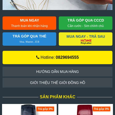
MUA NGAY
TRẢ GÓP QUA CCCD
Thanh toán khi nhận hàng
Căn cước - Sim chính chủ
TRẢ GÓP QUA THẺ
MUA NGAY - TRẢ SAU
Visa, Master, JCB
Hotline:
0829694555
HƯỚNG DẪN MUA HÀNG
GIỚI THIỆU THẾ GIỚI ĐỒNG HỒ
SẢN PHẨM KHÁC
Trả góp 0%
Trả góp 0%