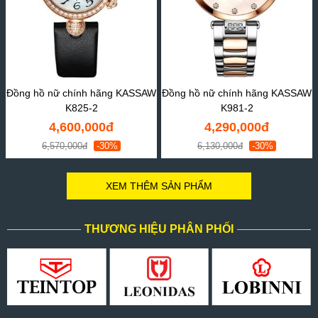
Đồng hồ nữ chính hãng KASSAW
Đồng hồ nữ chính hãng KASSAW
K825-2
K981-2
4,600,000đ
4,290,000đ
6,570,000đ
-30%
6,130,000đ
-30%
XEM THÊM SẢN PHẨM
THƯƠNG HIỆU PHÂN PHỐI