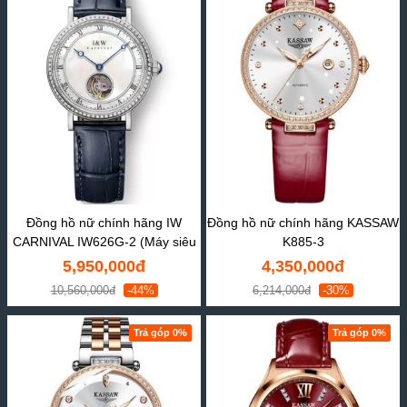
Đồng hồ nữ chính hãng IW
Đồng hồ nữ chính hãng KASSAW
CARNIVAL IW626G-2 (Máy siêu
K885-3
mỏng)
5,950,000đ
4,350,000đ
10,560,000đ
-44%
6,214,000đ
-30%
Trả góp 0%
Trả góp 0%