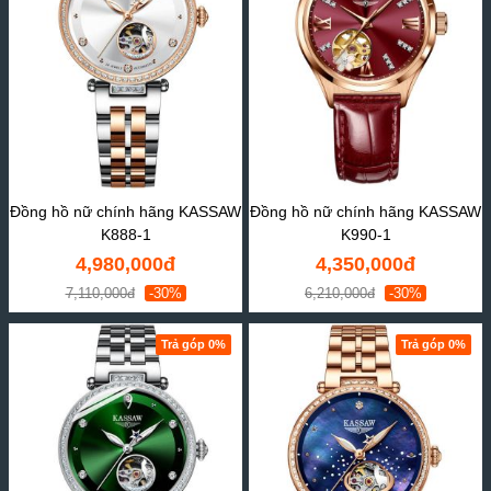
Đồng hồ nữ chính hãng KASSAW
Đồng hồ nữ chính hãng KASSAW
K888-1
K990-1
4,980,000đ
4,350,000đ
7,110,000đ
-30%
6,210,000đ
-30%
Trả góp 0%
Trả góp 0%