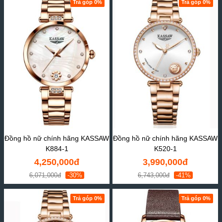
Trả góp 0%
Trả góp 0%
Đồng hồ nữ chính hãng KASSAW
Đồng hồ nữ chính hãng KASSAW
K884-1
K520-1
4,250,000đ
3,990,000đ
6,071,000đ
-30%
6,743,000đ
-41%
Trả góp 0%
Trả góp 0%