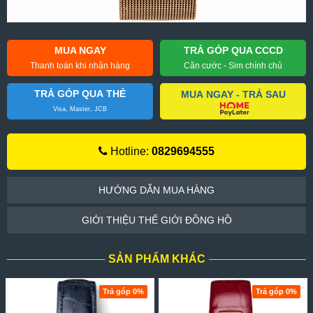
MUA NGAY
TRẢ GÓP QUA CCCD
Thanh toán khi nhận hàng
Căn cước - Sim chính chủ
TRẢ GÓP QUA THẺ
MUA NGAY - TRẢ SAU
Visa, Master, JCB
Hotline:
0829694555
HƯỚNG DẪN MUA HÀNG
GIỚI THIỆU THẾ GIỚI ĐỒNG HỒ
SẢN PHẨM KHÁC
Trả góp 0%
Trả góp 0%