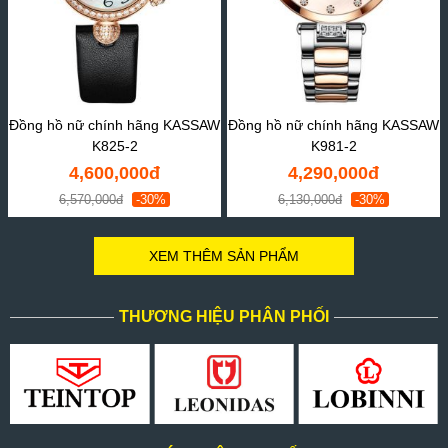
Đồng hồ nữ chính hãng KASSAW
Đồng hồ nữ chính hãng KASSAW
K825-2
K981-2
4,600,000đ
4,290,000đ
6,570,000đ
-30%
6,130,000đ
-30%
XEM THÊM SẢN PHẨM
THƯƠNG HIỆU PHÂN PHỐI