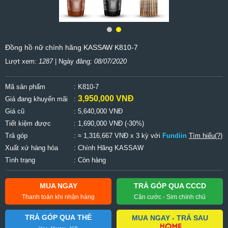
Đồng hồ nữ chính hãng KASSAW K810-7
Lượt xem:
1287
| Ngày đăng:
08/07/2020
Mã sản phẩm
: K810-7
3,950,000 VNĐ
Giá đang khuyến mãi
:
Giá cũ
:
5,640,000 VNĐ
Tiết kiệm được
:
1,690,000 VNĐ (-30%)
Trả góp
: ≈ 1,316,667 VNĐ x 3 kỳ với
Fundiin
Tìm hiểu(?)
Xuất xứ hàng hóa
: Chính Hãng KASSAW
Tình trạng
: Còn hàng
MUA NGAY
TRẢ GÓP QUA CCCD
Thanh toán khi nhận hàng
Căn cước - Sim chính chủ
TRẢ GÓP QUA THẺ
MUA NGAY - TRẢ SAU