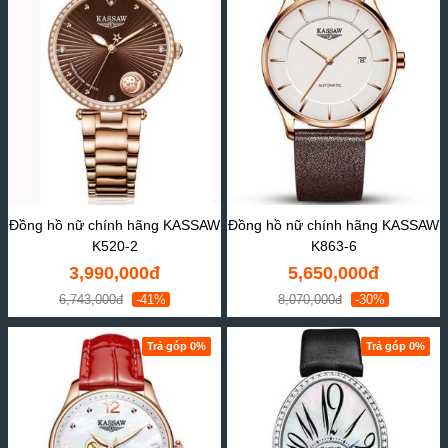
Đồng hồ nữ chính hãng KASSAW
Đồng hồ nữ chính hãng KASSAW
K520-2
K863-6
3,990,000đ
5,650,000đ
6,743,000đ
-41%
8,070,000đ
-30%
Trả góp 0%
Trả góp 0%