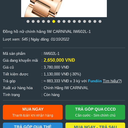
Đồng hồ nữ chính hãng IW CARNIVAL IW602L-1
Lượt xem:
545
| Ngày đăng:
01/10/2022
Mã sản phẩm
: IW602L-1
2,650,000 VNĐ
Giá đang khuyến mãi
:
Giá cũ
:
3,780,000 VNĐ
Tiết kiệm được
:
1,130,000 VNĐ (-30%)
Trả góp
: ≈ 883,333 VNĐ x 3 kỳ với
Fundiin
Tìm hiểu(?)
Xuất xứ hàng hóa
: Chính Hãng IW CARNIVAL
Tình trạng
: Còn hàng
MUA NGAY
TRẢ GÓP QUA CCCD
Thanh toán khi nhận hàng
Căn cước - Sim chính chủ
TRẢ GÓP QUA THẺ
MUA NGAY - TRẢ SAU