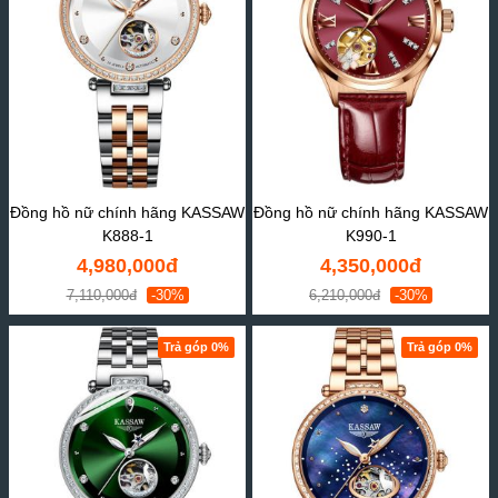
Đồng hồ nữ chính hãng KASSAW
Đồng hồ nữ chính hãng KASSAW
K888-1
K990-1
4,980,000đ
4,350,000đ
7,110,000đ
-30%
6,210,000đ
-30%
Trả góp 0%
Trả góp 0%