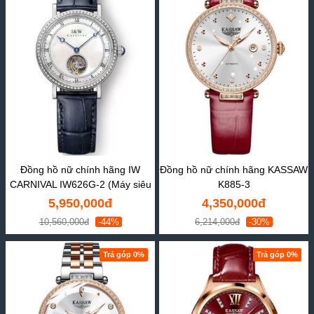
Đồng hồ nữ chính hãng IW
Đồng hồ nữ chính hãng KASSAW
CARNIVAL IW626G-2 (Máy siêu
K885-3
mỏng)
5,950,000đ
4,350,000đ
10,560,000đ
-44%
6,214,000đ
-30%
Trả góp 0%
Trả góp 0%