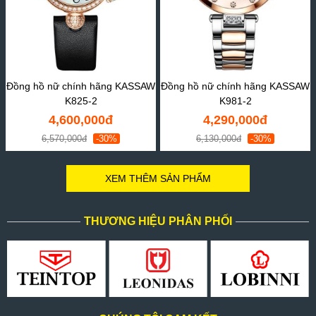
Đồng hồ nữ chính hãng KASSAW
Đồng hồ nữ chính hãng KASSAW
K825-2
K981-2
4,600,000đ
4,290,000đ
6,570,000đ
-30%
6,130,000đ
-30%
XEM THÊM SẢN PHẨM
THƯƠNG HIỆU PHÂN PHỐI