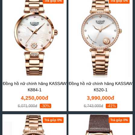
Trả góp 0%
Trả góp 0%
Đồng hồ nữ chính hãng KASSAW
Đồng hồ nữ chính hãng KASSAW
K884-1
K520-1
4,250,000đ
3,990,000đ
6,071,000đ
-30%
6,743,000đ
-41%
Trả góp 0%
Trả góp 0%