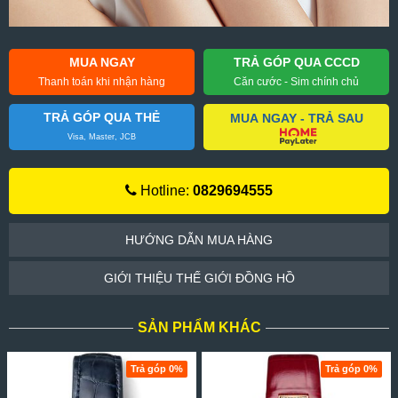
MUA NGAY
TRẢ GÓP QUA CCCD
Thanh toán khi nhận hàng
Căn cước - Sim chính chủ
TRẢ GÓP QUA THẺ
MUA NGAY - TRẢ SAU
Visa, Master, JCB
Hotline:
0829694555
HƯỚNG DẪN MUA HÀNG
GIỚI THIỆU THẾ GIỚI ĐỒNG HỒ
SẢN PHẨM KHÁC
Trả góp 0%
Trả góp 0%