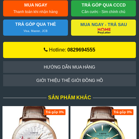
MUA NGAY
TRẢ GÓP QUA CCCD
Thanh toán khi nhận hàng
Căn cước - Sim chính chủ
TRẢ GÓP QUA THẺ
MUA NGAY - TRẢ SAU
Visa, Master, JCB
Hotline:
0829694555
HƯỚNG DẪN MUA HÀNG
GIỚI THIỆU THẾ GIỚI ĐỒNG HỒ
SẢN PHẨM KHÁC
Trả góp 0%
Trả góp 0%