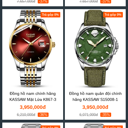
7,657,000đ
-37%
7,657,000đ
-37%
Trả góp 0%
Trả góp 0%
Đồng hồ nam chính hãng
Đồng hồ nam quân đội chính
KASSAW Mặt Lửa K867-3
hãng KASSAW S15008-1
3,950,000đ
3,950,000đ
6,210,000đ
-36%
6,071,000đ
-35%
Trả góp 0%
Trả góp 0%