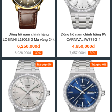
Đồng hồ nam chính hãng
Đồng hồ nam chính hãng IW
LOBINNI L19015-3 Mạ vàng 24k
CARNIVAL IW779G-4
6,250,000đ
4,650,000đ
8,928,000đ
-30%
7,657,000đ
-39%
Trả góp 0%
Trả góp 0%