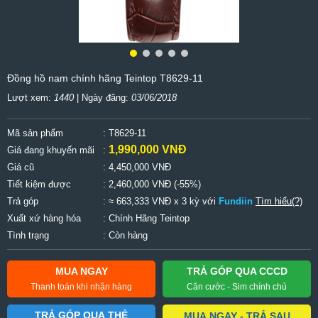
Đồng hồ nam chính hãng Teintop T8629-11
Lượt xem:
1440
| Ngày đăng:
03/06/2018
Mã sản phẩm
: T8629-11
1,990,000 VNĐ
Giá đang khuyến mãi
:
Giá cũ
:
4,450,000 VNĐ
Tiết kiệm được
:
2,460,000 VNĐ (-55%)
Trả góp
: ≈ 663,333 VNĐ x 3 kỳ với
Fundiin
Tìm hiểu(?)
Xuất xứ hàng hóa
: Chính Hãng Teintop
Tình trạng
: Còn hàng
MUA NGAY
TRẢ GÓP QUA CCCD
Thanh toán khi nhận hàng
Căn cước - Sim chính chủ
TRẢ GÓP QUA THẺ
MUA NGAY - TRẢ SAU