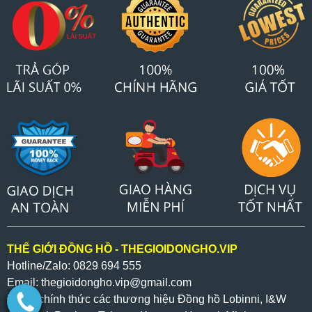
THẾ GIỚI ĐỒNG HỒ - THEGIOIDONGHO.VIP
Hotline/Zalo: 0829 694 555
Email: thegioidongho.vip
@gmail.com
Đại lý chính thức các thương hiệu Đồng hồ Lobinni, I&W