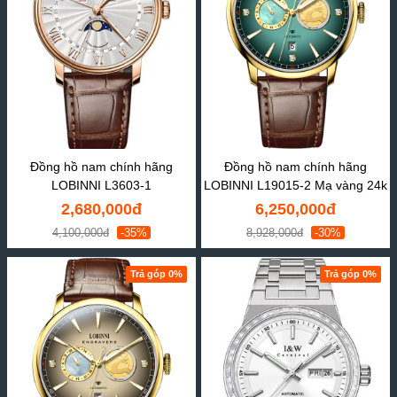
Đồng hồ nam chính hãng
Đồng hồ nam chính hãng
LOBINNI L3603-1
LOBINNI L19015-2 Mạ vàng 24k
2,680,000đ
6,250,000đ
4,100,000đ
-35%
8,928,000đ
-30%
Trả góp 0%
Trả góp 0%