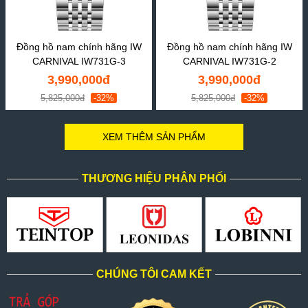
Đồng hồ nam chính hãng IW
Đồng hồ nam chính hãng IW
CARNIVAL IW731G-3
CARNIVAL IW731G-2
3,990,000đ
3,990,000đ
5,825,000đ
-32%
5,825,000đ
-32%
XEM THÊM SẢN PHẨM
THƯƠNG HIỆU PHÂN PHỐI
CHÚNG TÔI CAM KẾT