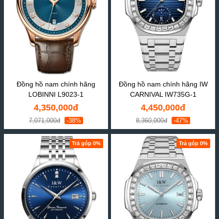
Đồng hồ nam chính hãng
Đồng hồ nam chính hãng IW
LOBINNI L9023-1
CARNIVAL IW735G-1
4,350,000đ
4,450,000đ
7,071,000đ
-38%
8,360,000đ
-47%
Trả góp 0%
Trả góp 0%