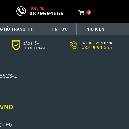
HOTLINE
0829694555
0
G HỒ TRANG TRÍ
TIN TỨC
PHỤ KIỆN
T8623-1
 VNĐ
(-50%)