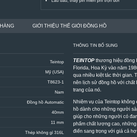
Lau dầu, thay pin miễn phí trọn đời
 HÀNG
GIỚI THIỆU THẾ GIỚI ĐỒNG HỒ
THÔNG TIN BỔ SUNG
TEINTOP
thương hiệu đồng h
Teintop
Florida, Hoa Kỳ vào năm 198
Mỹ (USA)
qua nhiều kiệt tác thời gian.
T
T8623-1
nên lịch sử đồng hồ với chất 
trang của nó.
Nam
Nhiệm vụ của Teintop không c
Đồng hồ Automatic
hồ dành cho những người sàn
40mm
giúp cho những người có đa
11 mm
phẩm chất lượng cao, nhữn
điển sang trọng với giá cả hợ
Thép không gỉ 316L