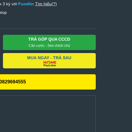
x 3 kỳ với
Fundiin
Tìm hiểu(?)
ntop
TRẢ GÓP QUA CCCD
Căn cước - Sim chính chủ
MUA NGAY - TRẢ SAU
0829694555