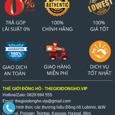
THẾ GIỚI ĐỒNG HỒ - THEGIOIDONGHO.VIP
Hotline/Zalo: 0829 694 555
Email: thegioidongho.vip
@gmail.com
Đại lý chính thức các thương hiệu Đồng hồ Lobinni, I&W
Carnival, Poniger, Teintop, Kassaw, Hazeal,
Mini