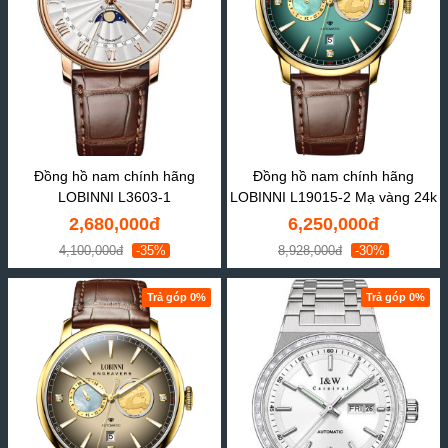
Đồng hồ nam chính hãng
Đồng hồ nam chính hãng
LOBINNI L3603-1
LOBINNI L19015-2 Mạ vàng 24k
2,680,000đ
6,250,000đ
4,100,000đ
-35%
8,928,000đ
-30%
Trả góp 0%
Trả góp 0%