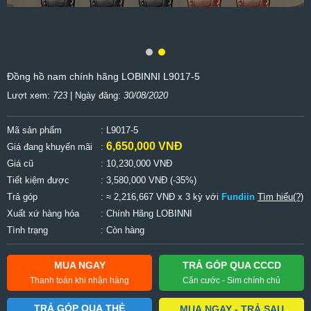
Đồng hồ nam chính hãng LOBINNI L9017-5
Lượt xem:
723
| Ngày đăng:
30/08/2020
Mã sản phẩm
: L9017-5
6,650,000 VNĐ
Giá đang khuyến mãi
:
Giá cũ
:
10,230,000 VNĐ
Tiết kiệm được
:
3,580,000 VNĐ (-35%)
Trả góp
: ≈ 2,216,667 VNĐ x 3 kỳ với
Fundiin
Tìm hiểu(?)
Xuất xứ hàng hóa
: Chính Hãng LOBINNI
Tình trạng
: Còn hàng
MUA NGAY
TRẢ GÓP QUA CCCD
Thanh toán khi nhận hàng
Căn cước - Sim chính chủ
TRẢ GÓP QUA THẺ
MUA NGAY - TRẢ SAU