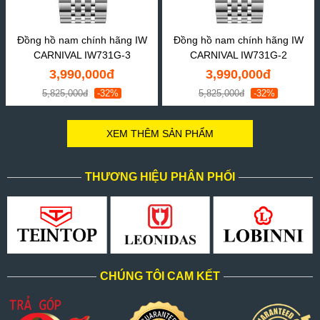
Đồng hồ nam chính hãng IW
Đồng hồ nam chính hãng IW
CARNIVAL IW731G-3
CARNIVAL IW731G-2
3,990,000đ
3,990,000đ
5,825,000đ
-32%
5,825,000đ
-32%
XEM THÊM SẢN PHẨM
THƯƠNG HIỆU PHÂN PHỐI
CHÚNG TÔI CAM KẾT