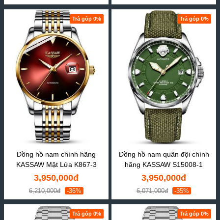
Trả góp 0%
Trả góp 0%
Đồng hồ nam chính hãng
Đồng hồ nam quân đội chính
KASSAW Mặt Lửa K867-3
hãng KASSAW S15008-1
3,950,000đ
3,950,000đ
6,210,000đ
-36%
6,071,000đ
-35%
Trả góp 0%
Trả góp 0%