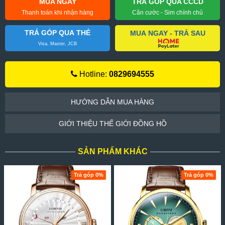
MUA NGAY
TRẢ GÓP QUA CCCD
Thanh toán khi nhận hàng
Căn cước - Sim chính chủ
TRẢ GÓP QUA THẺ
MUA NGAY - TRẢ SAU
Visa, Master, JCB
Hotline:
0829694555
HƯỚNG DẪN MUA HÀNG
GIỚI THIỆU THẾ GIỚI ĐỒNG HỒ
SẢN PHẨM KHÁC
Trả góp 0%
Trả góp 0%