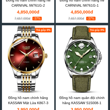
Đồng hồ nam chính hãng IW
Đồng hồ nam chính hãng IW
CARNIVAL IW761G-2
CARNIVAL IW761G-1
4,850,000đ
4,850,000đ
7,657,000đ
-37%
7,657,000đ
-37%
Trả góp 0%
Trả góp 0%
Đồng hồ nam chính hãng
Đồng hồ nam quân đội chính
KASSAW Mặt Lửa K867-3
hãng KASSAW S15008-1
3,950,000đ
3,950,000đ