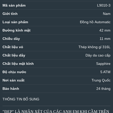
Mã sản phẩm
L9010-3
Giới tính
Nam
Loại sản phẩm
Đồng hồ Automatic
Đường kính mặt
42 mm
Chiều dày
11 mm
Chất liệu vỏ
Thép không gỉ 316L
Chất liệu dây
Dây da cao cấp
Chất liệu mặt kính
Sapphire
Độ chịu nước
5 ATM
Nơi sản xuất
Trung Quốc
Bảo hành
24 tháng
THÔNG TIN BỔ SUNG
"ĐẸP" LÀ NHẬN XÉT CỦA CÁC ANH EM KHI CẦM TRÊN