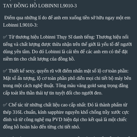
TAY ĐỒNG HỒ LOBINNI L9010-3
Điểm qua những lí do để anh em xuống tiền sở hữu ngay một em
Lobinni L9010-3:
✅ Từ thương hiệu Lobinni Thụy Sĩ danh tiếng: Thương hiệu nổi
tiếng và chất lượng được thừa nhận trên thế giới là yếu tố để người
dùng yên tâm. Do đó Lobinni là cái tên để các anh em có thể đặt
niềm tin cho chất lượng của đồng hồ.
✅ Thiết kế sexy, quyến rũ với điểm nhấn mặt số lộ cơ toàn phần:
Mặt số ấn tượng, lộ cơ toàn phần phô diễn mọi chi tiết bộ máy bên
trong một cách nghệ thuật. Tông màu vàng gold sang trọng đẳng
cấp toát lên thần thái tự tin tuyệt đối cho người đeo.
✅ Chế tác từ những chất liệu cao cấp nhất: Đó là thành phẩm từ
thép 316L chuẩn, kính sapphire nguyên khố chống trầy xước cực
đỉnh và từ công nghệ mạ PVD hiện đại cho kết quả là một chiếc
đồng hồ hoàn hảo đến từng chi tiết nhỏ.