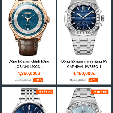
Đồng hồ nam chính hãng
Đồng hồ nam chính hãng IW
LOBINNI L9023-1
CARNIVAL IW735G-1
4,350,000đ
4,450,000đ
7,071,000đ
-38%
8,360,000đ
-47%
Trả góp 0%
Trả góp 0%