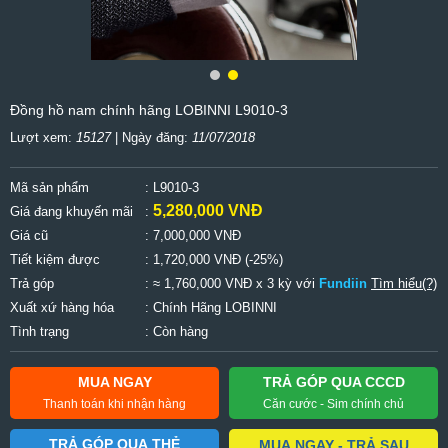
Đồng hồ nam chính hãng LOBINNI L9010-3
Lượt xem:
15127
| Ngày đăng:
11/07/2018
Mã sản phẩm
: L9010-3
5,280,000 VNĐ
Giá đang khuyến mãi
:
Giá cũ
:
7,000,000 VNĐ
Tiết kiệm được
:
1,720,000 VNĐ (-25%)
Trả góp
: ≈ 1,760,000 VNĐ x 3 kỳ với
Fundiin
Tìm hiểu(?)
Xuất xứ hàng hóa
: Chính Hãng LOBINNI
Tình trạng
: Còn hàng
MUA NGAY
TRẢ GÓP QUA CCCD
Thanh toán khi nhận hàng
Căn cước - Sim chính chủ
TRẢ GÓP QUA THẺ
MUA NGAY - TRẢ SAU