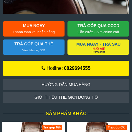
MUA NGAY
TRẢ GÓP QUA CCCD
Thanh toán khi nhận hàng
Căn cước - Sim chính chủ
TRẢ GÓP QUA THẺ
MUA NGAY - TRẢ SAU
Visa, Master, JCB
Hotline:
0829694555
HƯỚNG DẪN MUA HÀNG
GIỚI THIỆU THẾ GIỚI ĐỒNG HỒ
SẢN PHẨM KHÁC
Trả góp 0%
Trả góp 0%