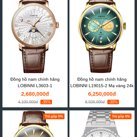
Đồng hồ nam chính hãng
Đồng hồ nam chính hãng
LOBINNI L3603-1
LOBINNI L19015-2 Mạ vàng 24k
2,680,000đ
6,250,000đ
4,100,000đ
-35%
8,928,000đ
-30%
Trả góp 0%
Trả góp 0%