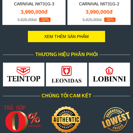
CARNIVAL IW731G-3
CARNIVAL IW731G-2
3,990,000đ
3,990,000đ
5,825,000đ
-32%
5,825,000đ
-32%
XEM THÊM SẢN PHẨM
THƯƠNG HIỆU PHÂN PHỐI
CHÚNG TÔI CAM KẾT