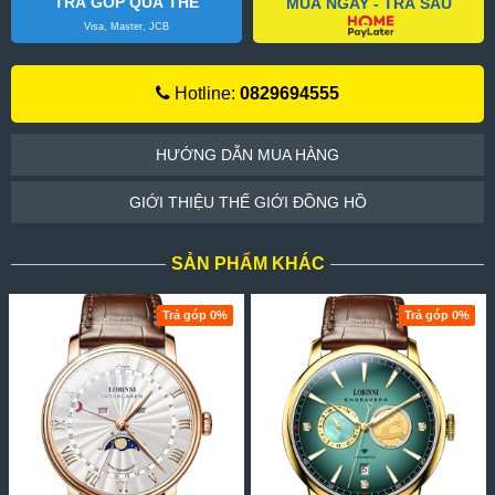
TRẢ GÓP QUA THẺ
MUA NGAY - TRẢ SAU
Visa, Master, JCB
Hotline:
0829694555
HƯỚNG DẪN MUA HÀNG
GIỚI THIỆU THẾ GIỚI ĐỒNG HỒ
SẢN PHẨM KHÁC
Trả góp 0%
Trả góp 0%