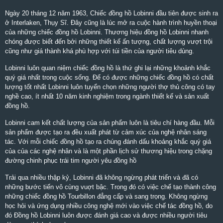
Ngày 20 tháng 12 năm 1963, Chiếc đồng hồ Lobinni đầu tiên được sinh ra
ở Interlaken, Thụy Sĩ. Đây cũng là lúc mở ra cuộc hành trình huyền thoại
của những chiếc đồng hồ Lobinni. Thương hiệu đồng hồ Lobinni nhanh
chóng được biết đến bởi những thiết kế ấn tượng, chất lượng vượt trội
cũng như giá thành khá phù hợp với túi tiền của người tiêu dùng.
Lobinni luôn quan niệm chiếc đồng hồ là thứ ghi lại những khoảnh khắc
quý giá nhất trong cuộc sống. Để có được những chiếc đồng hồ có chất
lượng tốt nhất Lobinni luôn tuyển chọn những người thợ thủ công có tay
nghề cao, ít nhất 10 năm kinh nghiệm trong ngành thiết kế và sản xuất
đồng hồ.
Lobinni cam kết chất lượng của sản phẩm luôn là tiêu chí hàng đầu. Mỗi
sản phẩm được tạo ra đều xuất phát từ cảm xúc của nghệ nhân sáng
tác. Với mỗi chiếc đồng hồ tạo ra chúng đánh dấu khoảng khắc quý giá
của của các nghệ nhân và là một phần lịch sử thương hiệu trong chặng
đường chinh phục trái tim người yêu đồng hồ
Trải qua nhiều thập kỷ, Lobinni đã không ngừng phát triển và đã có
những bước tiến vô cùng vuợt bậc. Trong đó có việc chế tạo thành công
những chiếc đồng hồ Tourbillon đẳng cấp và sang trọng. Không ngừng
học hỏi và ứng dụng nhiều công nghệ mới vào việc chế tác đồng hồ, do
đó Đồng hồ Lobinni luôn được đánh giá cao và được nhiều người tiêu