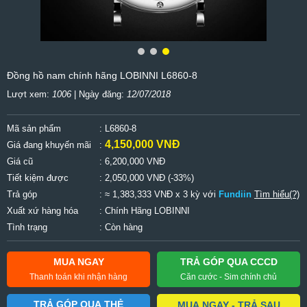
Đồng hồ nam chính hãng LOBINNI L6860-8
Lượt xem:
1006
| Ngày đăng:
12/07/2018
Mã sản phẩm
: L6860-8
4,150,000 VNĐ
Giá đang khuyến mãi
:
Giá cũ
:
6,200,000 VNĐ
Tiết kiệm được
:
2,050,000 VNĐ (-33%)
Trả góp
: ≈ 1,383,333 VNĐ x 3 kỳ với
Fundiin
Tìm hiểu(?)
Xuất xứ hàng hóa
: Chính Hãng LOBINNI
Tình trạng
: Còn hàng
MUA NGAY
TRẢ GÓP QUA CCCD
Thanh toán khi nhận hàng
Căn cước - Sim chính chủ
TRẢ GÓP QUA THẺ
MUA NGAY - TRẢ SAU