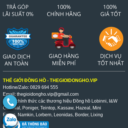
THẾ GIỚI ĐỒNG HỒ - THEGIOIDONGHO.VIP
Hotline/Zalo: 0829 694 555
Email: thegioidongho.vip
@gmail.com
Đại lý chính thức các thương hiệu Đồng hồ Lobinni, I&W
Carnival, Poniger, Teintop, Kassaw, Hazeal,
Mini
Focus,
Namkin,
Lorbern, Leonidas, Border, Lixing