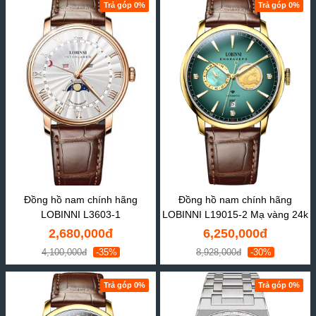
Trả góp 0%
Trả góp 0%
Đồng hồ nam chính hãng
Đồng hồ nam chính hãng
LOBINNI L3603-1
LOBINNI L19015-2 Mạ vàng 24k
2,680,000đ
6,250,000đ
4,100,000đ
-35%
8,928,000đ
-30%
Trả góp 0%
Trả góp 0%