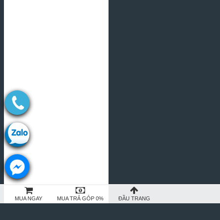
MUA NGAY
MUA TRẢ GÓP 0%
ĐẦU TRANG