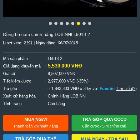
Đồng hồ nam chính hãng LOBINNI L5018-2
Lượt xem:
2191
| Ngày đăng:
06/07/2018
Mã sản phẩm
: L5018-2
5,530,000 VNĐ
Giá đang khuyến mãi
:
Giá cũ
:
8,507,000 VNĐ
Tiết kiệm được
:
2,977,000 VNĐ (-35%)
Trả góp
: ≈ 1,843,333 VNĐ x 3 kỳ với
Fundiin
Tìm hiểu(?)
Xuất xứ hàng hóa
: Chính Hãng LOBINNI
Tình trạng
: Còn hàng
MUA NGAY
TRẢ GÓP QUA CCCD
Thanh toán khi nhận hàng
Căn cước - Sim chính chủ
TRẢ GÓP QUA THẺ
MUA NGAY - TRẢ SAU