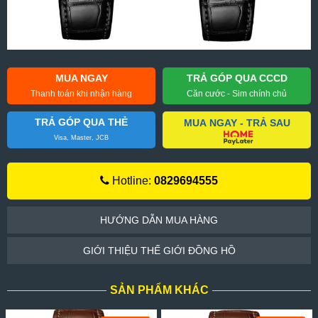
MUA NGAY
TRẢ GÓP QUA CCCD
Thanh toán khi nhận hàng
Căn cước - Sim chính chủ
TRẢ GÓP QUA THẺ
MUA NGAY - TRẢ SAU
Visa, Master, JCB
Hotline:
0829694555
HƯỚNG DẪN MUA HÀNG
GIỚI THIỆU THẾ GIỚI ĐỒNG HỒ
SẢN PHẨM KHÁC