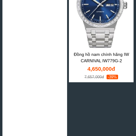
Đồng hồ nam chính hãng IW
CARNIVAL IW779G-2
4,650,000đ
7,657,000đ
-39%