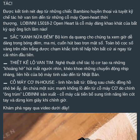
TÁC!
Được kết tinh nét đẹp từ những chiếc Bambino huyền thoại và tuyệt kỹ
chế tác hở van tim đến từ những cỗ máy Open-heart thời
thượng, LOBINNI L5018-2 Open Heart là cỗ máy đáng khao khát của bất
kỳ quý ông lịch lãm nào!
SẮC “XANH NỬA ĐÊM” Bộ kim dạ quang cho chúng ta xem giờ dễ
➖
dàng trong bóng đêm, ma mị, cuốn hút bao trọn mặt số. Toàn bộ cọc số
vàng trên nền trắng được chạm khắc tinh tế hấp hồn bất cứ ai ngay từ
cái nhìn đầu tiên.
THIẾT KẾ LỘ VAN TIM: Nghệ thuật chế tác lộ cơ tạo ra những
➖
“khoảng hở” hút mắt người nhìn, khéo khoe những chuyển động nhịp
nhàng, liên hồi của bộ máy tinh xảo đến từ Nhật Bản.
CỖ MÁY CƠ IN-HOUSE - linh hồn bất tử: Đằng sau chiếc đồng hồ
➖
nhỏ bé ấy, ẩn chứa một sức mạnh khổng lồ đến từ cỗ máy CƠ do chính
“ông trùm” LOBINNI sản xuất - cỗ máy cải tiến bổ sung tính năng lên cót
tay và dừng kim giây khi chỉnh giờ.
Khám phá ngay qua video dưới đây!