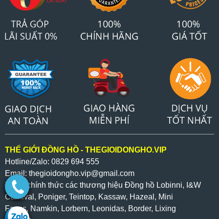
THẾ GIỚI ĐỒNG HỒ - THEGIOIDONGHO.VIP
Hotline/Zalo: 0829 694 555
Email: thegioidongho.vip
@gmail.com
Đại lý chính thức các thương hiệu Đồng hồ Lobinni, I&W
Carnival, Poniger, Teintop, Kassaw, Hazeal,
Mini
Focus,
Namkin,
Lorbern, Leonidas, Border, Lixing