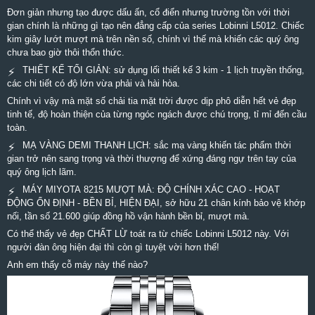
Đơn giản nhưng tạo được dấu ấn, cổ điển nhưng trường tồn với thời
gian chính là những gì tạo nên đẳng cấp của series Lobinni L5012. Chiếc
kim giây lướt mượt mà trên nền số, chính vì thế mà khiến các quý ông
chưa bao giờ thôi thổn thức.
THIẾT KẾ TỐI GIẢN: sử dụng lối thiết kế 3 kim - 1 lịch truyền thống,
⚡
các chi tiết có độ lớn vừa phải và hài hòa.
Chính vì vậy mà mặt số chải tia mặt trời được dịp phô diễn hết vẻ đẹp
tinh tế, độ hoàn thiện của từng ngóc ngách được chú trọng, tỉ mỉ đến cầu
toàn.
MẠ VÀNG DEMI THANH LỊCH: sắc mạ vàng khiến tác phẩm thời
⚡
gian trở nên sang trọng và thời thượng để xứng đáng ngự trên tay của
quý ông lịch lãm.
MÁY MIYOTA 8215 MƯỢT MÀ: ĐỘ CHÍNH XÁC CAO - HOẠT
⚡
ĐỘNG ỔN ĐỊNH - BỀN BỈ, HIỆN ĐẠI, sở hữu 21 chân kính bảo vệ khớp
nối, tần số 21.600 giúp đồng hồ vận hành bền bỉ, mượt mà.
Có thể thấy vẻ đẹp CHẤT LỪ toát ra từ chiếc Lobinni L5012 này. Với
người đàn ông hiện đại thì còn gì tuyệt vời hơn thế!
Anh em thấy cỗ máy này thế nào?