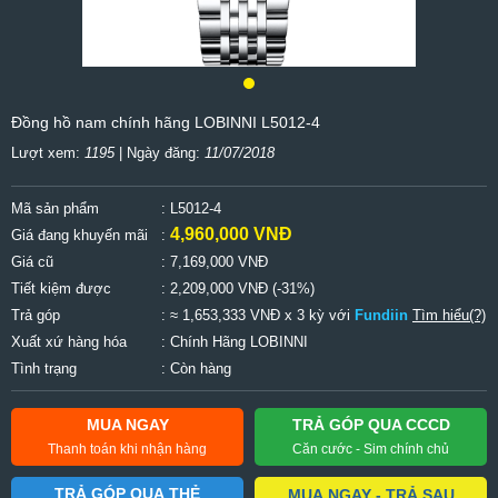
Đồng hồ nam chính hãng LOBINNI L5012-4
Lượt xem:
1195
| Ngày đăng:
11/07/2018
Mã sản phẩm
: L5012-4
4,960,000 VNĐ
Giá đang khuyến mãi
:
Giá cũ
:
7,169,000 VNĐ
Tiết kiệm được
:
2,209,000 VNĐ (-31%)
Trả góp
: ≈ 1,653,333 VNĐ x 3 kỳ với
Fundiin
Tìm hiểu(?)
Xuất xứ hàng hóa
: Chính Hãng LOBINNI
Tình trạng
: Còn hàng
MUA NGAY
TRẢ GÓP QUA CCCD
Thanh toán khi nhận hàng
Căn cước - Sim chính chủ
TRẢ GÓP QUA THẺ
MUA NGAY - TRẢ SAU