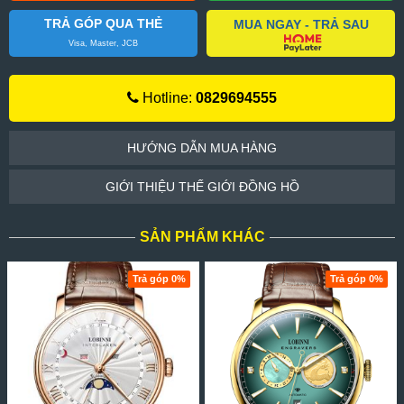
TRẢ GÓP QUA THẺ
MUA NGAY - TRẢ SAU
Visa, Master, JCB
Hotline:
0829694555
HƯỚNG DẪN MUA HÀNG
GIỚI THIỆU THẾ GIỚI ĐỒNG HỒ
SẢN PHẨM KHÁC
Trả góp 0%
Trả góp 0%