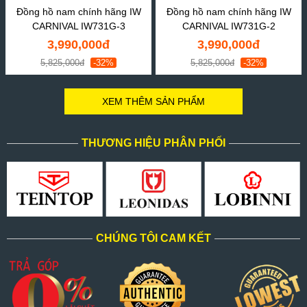
Đồng hồ nam chính hãng IW
Đồng hồ nam chính hãng IW
CARNIVAL IW731G-3
CARNIVAL IW731G-2
3,990,000đ
3,990,000đ
5,825,000đ
-32%
5,825,000đ
-32%
XEM THÊM SẢN PHẨM
THƯƠNG HIỆU PHÂN PHỐI
CHÚNG TÔI CAM KẾT