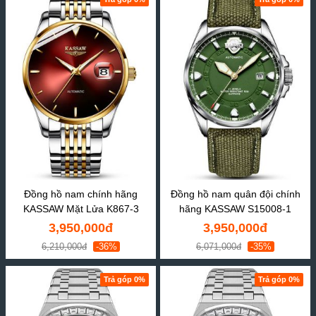
Đồng hồ nam chính hãng
Đồng hồ nam quân đội chính
KASSAW Mặt Lửa K867-3
hãng KASSAW S15008-1
3,950,000đ
3,950,000đ
6,210,000đ
-36%
6,071,000đ
-35%
Trả góp 0%
Trả góp 0%