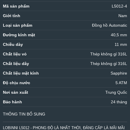
Mã sản phẩm
L5012-4
Giới tính
Nam
Loại sản phẩm
Đồng hồ Automatic
Đường kính mặt
40,5 mm
Chiều dày
11 mm
Chất liệu vỏ
Thép không gỉ 316L
Chất liệu dây
Thép không gỉ 316L
Chất liệu mặt kính
Sapphire
Độ chịu nước
5 ATM
Nơi sản xuất
Trung Quốc
Bảo hành
24 tháng
THÔNG TIN BỔ SUNG
LOBINNI L5012 - PHONG ĐỘ LÀ NHẤT THỜI, ĐẲNG CẤP LÀ MÃI MÃI