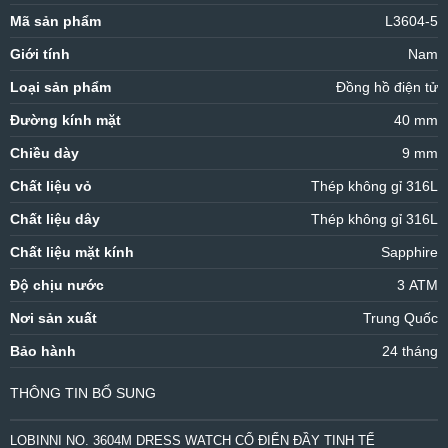
Mã sản phẩm
L3604-5
Giới tính
Nam
Loại sản phẩm
Đồng hồ điện tử
Đường kính mặt
40 mm
Chiều dày
9 mm
Chất liệu vỏ
Thép không gỉ 316L
Chất liệu dây
Thép không gỉ 316L
Chất liệu mặt kính
Sapphire
Độ chịu nước
3 ATM
Nơi sản xuất
Trung Quốc
Bảo hành
24 tháng
THÔNG TIN BỔ SUNG
LOBINNI NO. 3604M DRESS WATCH CỔ ĐIỂN ĐẦY TINH TẾ