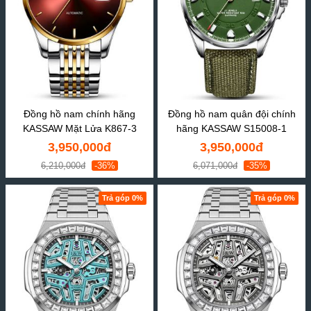
Đồng hồ nam chính hãng
Đồng hồ nam quân đội chính
KASSAW Mặt Lửa K867-3
hãng KASSAW S15008-1
3,950,000đ
3,950,000đ
6,210,000đ
-36%
6,071,000đ
-35%
Trả góp 0%
Trả góp 0%