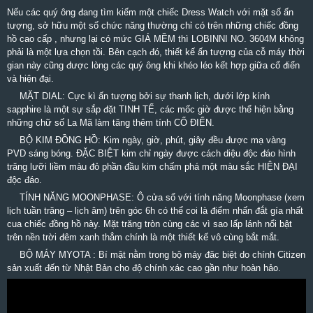
Nếu các quý ông đang tìm kiếm một chiếc Dress Watch với mặt số ấn
tượng, sở hữu một số chức năng thường chỉ có trên những chiếc đồng
hồ cao cấp , nhưng lại có mức GIÁ MỀM thì LOBINNI NO. 3604M không
phải là một lựa chọn tồi. Bên cạch đó, thiết kế ấn tượng của cỗ máy thời
gian này cũng được lòng các quý ông khi khéo léo kết hợp giữa cổ điển
và hiện đại.
MẶT DIAL: Cực kì ấn tượng bởi sự thanh lịch, dưới lớp kính
sapphire là mộ
t sự sắp đặt TINH TẾ, các mốc giờ được thể hiện bằng
những chữ số La Mã làm tăng thêm tính CỔ ĐIỂN.
BỘ KIM ĐỒNG HỒ: Kim ngày, giờ, phút, giây đều được mạ vàng
PVD sáng bóng. ĐẶC BIỆT kim chỉ ngày được cách diệu độc đáo hình
trăng lưỡi liềm màu đỏ phần đầu kim chấm phá một màu sắc HIỆN ĐẠI
độc đáo.
TÍNH NĂNG MOONPHASE: Ô cửa sổ với tính năng Moonphase (xem
lịch tuần trăng – lịch âm) trên góc 6h có thể coi là điểm nhấn đắt gía nhất
cua chiếc đồng hồ này. Mặt trăng tròn cùng các vì sao lấp lánh nổi bật
trên nền trời đêm xanh thẳm chính là một thiết kế vô cùng bắt mắt.
BỘ MÁY MYOTA : Bí mật nằm trong bộ máy đăc biệt do chính Citizen
sản xuất đến từ Nhật Bản cho độ chính xác cao gần như hoàn hảo.