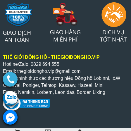
THẾ GIỚI ĐỒNG HỒ - THEGIOIDONGHO.VIP
Hotline/Zalo: 0829 694 555
Email: thegioidongho.vip
@gmail.com
Đại lý chính thức các thương hiệu Đồng hồ Lobinni, I&W
Carnival, Poniger, Teintop, Kassaw, Hazeal,
Mini
Focus,
Namkin,
Lorbern, Leonidas, Border, Lixing