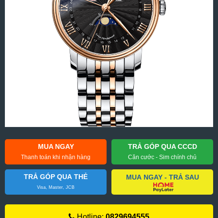
MUA NGAY
TRẢ GÓP QUA CCCD
Thanh toán khi nhận hàng
Căn cước - Sim chính chủ
TRẢ GÓP QUA THẺ
MUA NGAY - TRẢ SAU
Visa, Master, JCB
Hotline:
0829694555