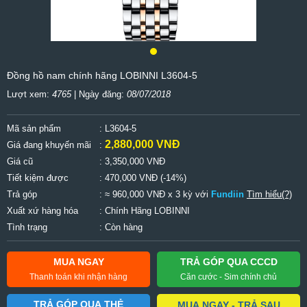
Đồng hồ nam chính hãng LOBINNI L3604-5
Lượt xem:
4765
| Ngày đăng:
08/07/2018
Mã sản phẩm
: L3604-5
2,880,000 VNĐ
Giá đang khuyến mãi
:
Giá cũ
:
3,350,000 VNĐ
Tiết kiệm được
:
470,000 VNĐ (-14%)
Trả góp
: ≈ 960,000 VNĐ x 3 kỳ với
Fundiin
Tìm hiểu(?)
Xuất xứ hàng hóa
: Chính Hãng LOBINNI
Tình trạng
: Còn hàng
MUA NGAY
TRẢ GÓP QUA CCCD
Thanh toán khi nhận hàng
Căn cước - Sim chính chủ
TRẢ GÓP QUA THẺ
MUA NGAY - TRẢ SAU