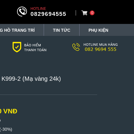
HOTLINE
0829694555
0
G HỒ TRANG TRÍ
TIN TỨC
PHỤ KIỆN
K999-2 (Mạ vàng 24k)
00 VNĐ
Đ
(-30%)