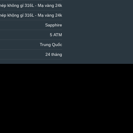
hép không gỉ 316L - Mạ vàng 24k
hép khộng gỉ 316L - Mạ vàng 24k
Sapphire
5 ATM
Trung Quốc
24 tháng