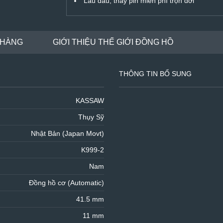
Lau dầu, thay pin miễn phí trọn đời
 HÀNG
GIỚI THIỆU THẾ GIỚI ĐỒNG HỒ
THÔNG TIN BỔ SUNG
KASSAW
Thụy Sỹ
Nhật Bản (Japan Movt)
K999-2
Nam
Đồng hồ cơ (Automatic)
41.5 mm
11 mm