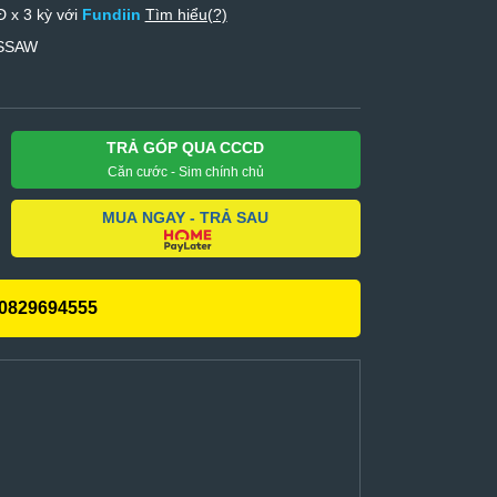
 x 3 kỳ với
Fundiin
Tìm hiểu(?)
ASSAW
TRẢ GÓP QUA CCCD
Căn cước - Sim chính chủ
MUA NGAY - TRẢ SAU
0829694555