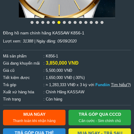
Đồng hồ nam chính hãng KASSAW K856-1
Lượt xem:
31388
| Ngày đăng:
05/09/2020
Mã sản phẩm
: K856-1
3,850,000 VNĐ
Giá đang khuyến mãi
:
Giá cũ
:
5,500,000 VNĐ
Tiết kiệm được
:
1,650,000 VNĐ (-30%)
Trả góp
: ≈ 1,283,333 VNĐ x 3 kỳ với
Fundiin
Tìm hiểu(?)
Xuất xứ hàng hóa
: Chính Hãng KASSAW
Tình trạng
: Còn hàng
MUA NGAY
TRẢ GÓP QUA CCCD
Thanh toán khi nhận hàng
Căn cước - Sim chính chủ
TRẢ GÓP QUA THẺ
MUA NGAY - TRẢ SAU