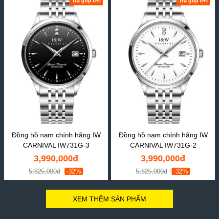
Trả góp 0%
Trả góp 0%
Đồng hồ nam chính hãng IW
Đồng hồ nam chính hãng IW
CARNIVAL IW731G-3
CARNIVAL IW731G-2
3,990,000đ
3,990,000đ
5,825,000đ
-32%
5,825,000đ
-32%
XEM THÊM SẢN PHẨM