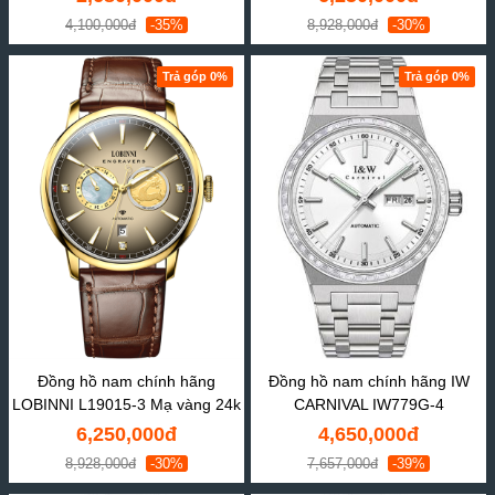
4,100,000đ
-35%
8,928,000đ
-30%
Trả góp 0%
Trả góp 0%
Đồng hồ nam chính hãng
Đồng hồ nam chính hãng IW
LOBINNI L19015-3 Mạ vàng 24k
CARNIVAL IW779G-4
6,250,000đ
4,650,000đ
8,928,000đ
-30%
7,657,000đ
-39%