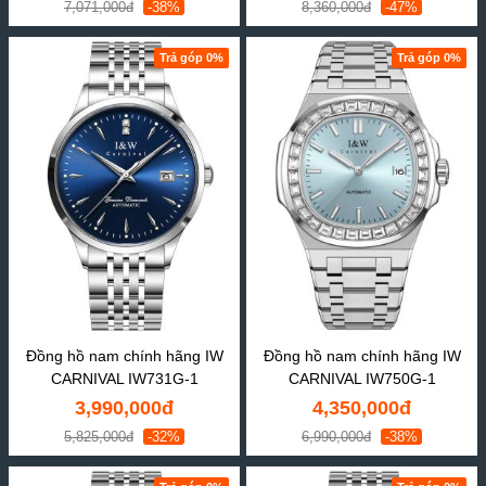
7,071,000đ
-38%
8,360,000đ
-47%
Trả góp 0%
Trả góp 0%
Đồng hồ nam chính hãng IW
Đồng hồ nam chính hãng IW
CARNIVAL IW731G-1
CARNIVAL IW750G-1
3,990,000đ
4,350,000đ
5,825,000đ
-32%
6,990,000đ
-38%