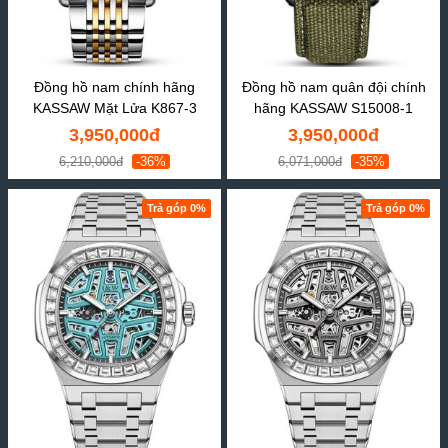
Đồng hồ nam chính hãng
Đồng hồ nam quân đội chính
KASSAW Mặt Lửa K867-3
hãng KASSAW S15008-1
3,950,000đ
3,950,000đ
6,210,000đ
-36%
6,071,000đ
-35%
Trả góp 0%
Trả góp 0%