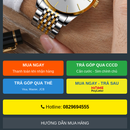
MUA NGAY
TRẢ GÓP QUA CCCD
Thanh toán khi nhận hàng
Căn cước - Sim chính chủ
TRẢ GÓP QUA THẺ
MUA NGAY - TRẢ SAU
Visa, Master, JCB
Hotline:
0829694555
HƯỚNG DẪN MUA HÀNG