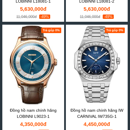
LOBINNI L18081-1
LOBINNI L18081-2
5,630,000đ
5,630,000đ
11,046,000đ
-49%
11,046,000đ
-49%
Trả góp 0%
Trả góp 0%
Đồng hồ nam chính hãng
Đồng hồ nam chính hãng IW
LOBINNI L9023-1
CARNIVAL IW735G-1
4,350,000đ
4,450,000đ