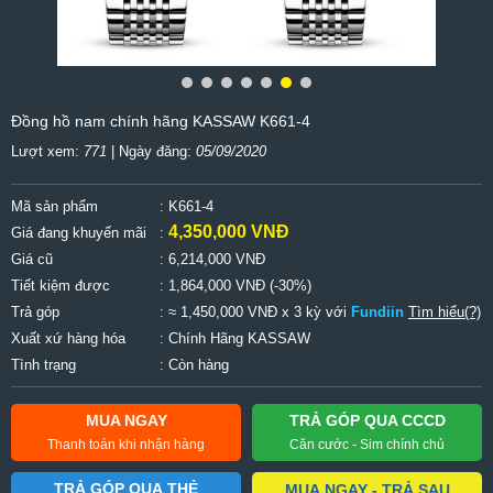
Đồng hồ nam chính hãng KASSAW K661-4
Lượt xem:
771
| Ngày đăng:
05/09/2020
Mã sản phẩm
: K661-4
4,350,000 VNĐ
Giá đang khuyến mãi
:
Giá cũ
:
6,214,000 VNĐ
Tiết kiệm được
:
1,864,000 VNĐ (-30%)
Trả góp
: ≈ 1,450,000 VNĐ x 3 kỳ với
Fundiin
Tìm hiểu(?)
Xuất xứ hàng hóa
: Chính Hãng KASSAW
Tình trạng
: Còn hàng
MUA NGAY
TRẢ GÓP QUA CCCD
Thanh toán khi nhận hàng
Căn cước - Sim chính chủ
TRẢ GÓP QUA THẺ
MUA NGAY - TRẢ SAU