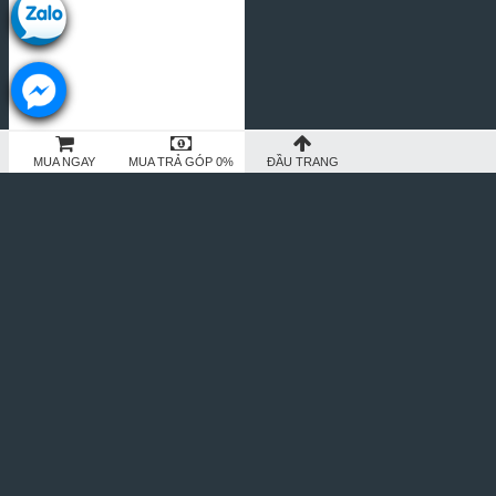
MUA NGAY
MUA TRẢ GÓP 0%
ĐẦU TRANG