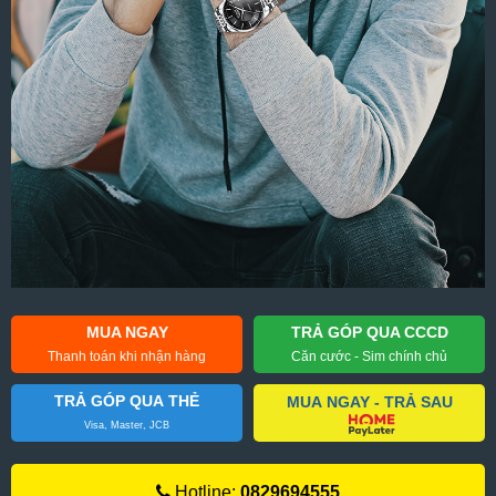
MUA NGAY
TRẢ GÓP QUA CCCD
Thanh toán khi nhận hàng
Căn cước - Sim chính chủ
TRẢ GÓP QUA THẺ
MUA NGAY - TRẢ SAU
Visa, Master, JCB
Hotline:
0829694555