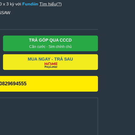
 x 3 kỳ với
Fundiin
Tìm hiểu(?)
ASSAW
TRẢ GÓP QUA CCCD
Căn cước - Sim chính chủ
MUA NGAY - TRẢ SAU
0829694555