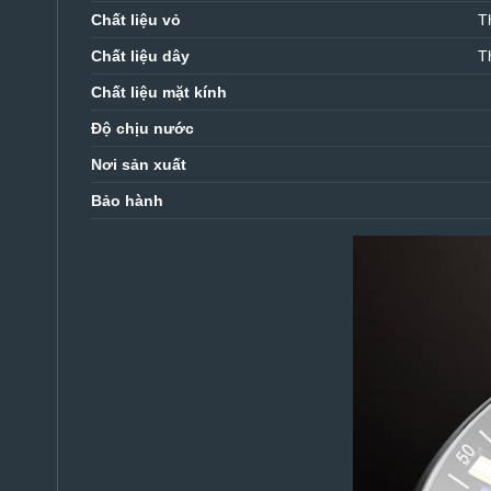
Chất liệu vỏ
T
Chất liệu dây
T
Chất liệu mặt kính
Độ chịu nước
Nơi sản xuất
Bảo hành