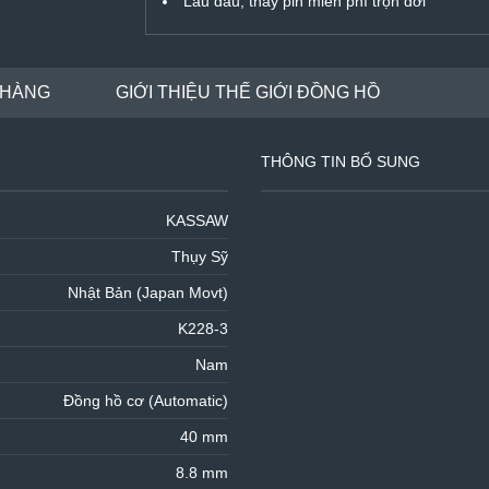
Lau dầu, thay pin miễn phí trọn đời
 HÀNG
GIỚI THIỆU THẾ GIỚI ĐỒNG HỒ
THÔNG TIN BỔ SUNG
KASSAW
Thụy Sỹ
Nhật Bản (Japan Movt)
K228-3
Nam
Đồng hồ cơ (Automatic)
40 mm
8.8 mm