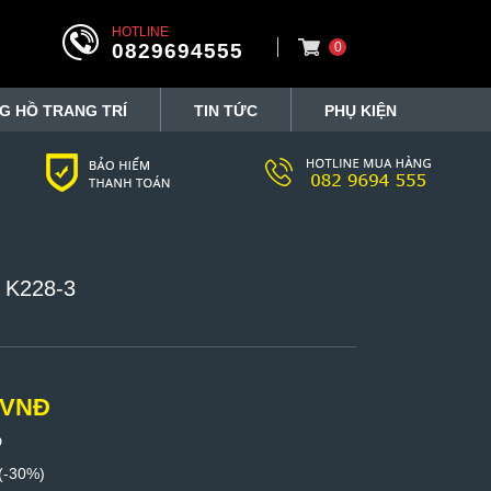
HOTLINE
0829694555
0
G HỒ TRANG TRÍ
TIN TỨC
PHỤ KIỆN
 K228-3
 VNĐ
Đ
(-30%)