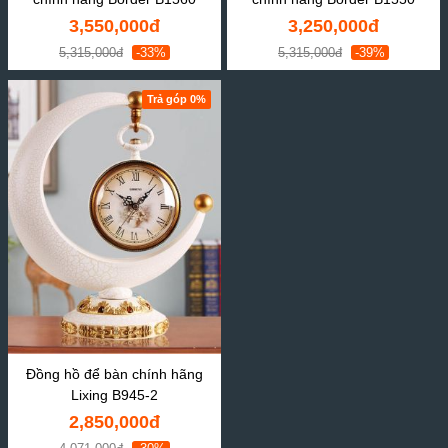
3,550,000đ
3,250,000đ
5,315,000đ
-33%
5,315,000đ
-39%
Trả góp 0%
Đồng hồ để bàn chính hãng
Lixing B945-2
2,850,000đ