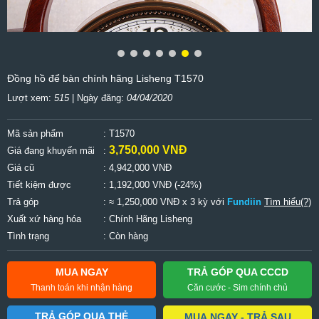
Đồng hồ để bàn chính hãng Lisheng T1570
Lượt xem:
515
| Ngày đăng:
04/04/2020
Mã sản phẩm
: T1570
3,750,000 VNĐ
Giá đang khuyến mãi
:
Giá cũ
:
4,942,000 VNĐ
Tiết kiệm được
:
1,192,000 VNĐ (-24%)
Trả góp
: ≈ 1,250,000 VNĐ x 3 kỳ với
Fundiin
Tìm hiểu(?)
Xuất xứ hàng hóa
: Chính Hãng Lisheng
Tình trạng
: Còn hàng
MUA NGAY
TRẢ GÓP QUA CCCD
Thanh toán khi nhận hàng
Căn cước - Sim chính chủ
TRẢ GÓP QUA THẺ
MUA NGAY - TRẢ SAU