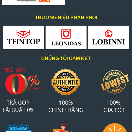
4,071,000đ
-30%
THƯƠNG HIỆU PHÂN PHỐI
CHÚNG TÔI CAM KẾT