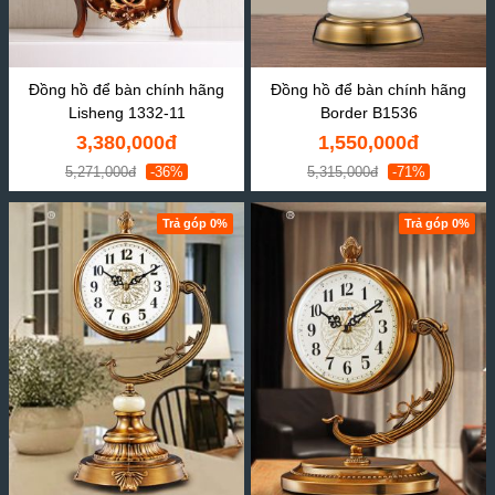
Đồng hồ để bàn chính hãng
Đồng hồ để bàn chính hãng
Lisheng 1332-11
Border B1536
3,380,000đ
1,550,000đ
5,271,000đ
-36%
5,315,000đ
-71%
Trả góp 0%
Trả góp 0%