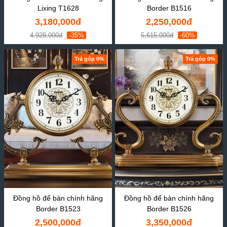
Lixing T1628
Border B1516
3,180,000đ
2,250,000đ
4,928,000đ
-35%
5,615,000đ
-60%
Trả góp 0%
Trả góp 0%
Đồng hồ để bàn chính hãng
Đồng hồ để bàn chính hãng
Border B1523
Border B1526
2,500,000đ
3,350,000đ