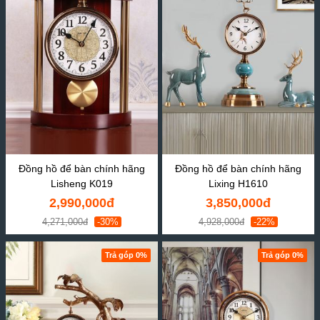
Đồng hồ để bàn chính hãng
Đồng hồ để bàn chính hãng
Lisheng K019
Lixing H1610
2,990,000đ
3,850,000đ
4,271,000đ
-30%
4,928,000đ
-22%
Trả góp 0%
Trả góp 0%