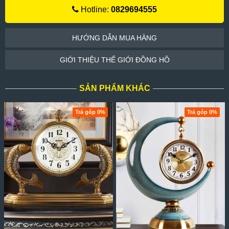
Hotline:
0829694555
HƯỚNG DẪN MUA HÀNG
GIỚI THIỆU THẾ GIỚI ĐỒNG HỒ
SẢN PHẨM KHÁC
Trả góp 0%
Trả góp 0%