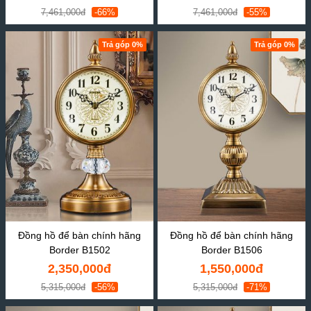
7,461,000đ
-66%
7,461,000đ
-55%
Trả góp 0%
Trả góp 0%
Đồng hồ để bàn chính hãng
Đồng hồ để bàn chính hãng
Border B1502
Border B1506
2,350,000đ
1,550,000đ
5,315,000đ
-56%
5,315,000đ
-71%