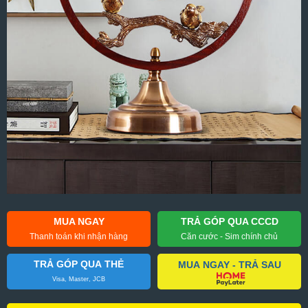
MUA NGAY
TRẢ GÓP QUA CCCD
Thanh toán khi nhận hàng
Căn cước - Sim chính chủ
TRẢ GÓP QUA THẺ
MUA NGAY - TRẢ SAU
Visa, Master, JCB