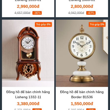
2,990,000đ
2,800,000đ
4,657,000đ
-36%
4,942,000đ
-43%
Trả góp 0%
Trả góp 0%
Đồng hồ để bàn chính hãng
Đồng hồ để bàn chính hãng
Lisheng 1332-11
Border B1536
3,380,000đ
1,550,000đ