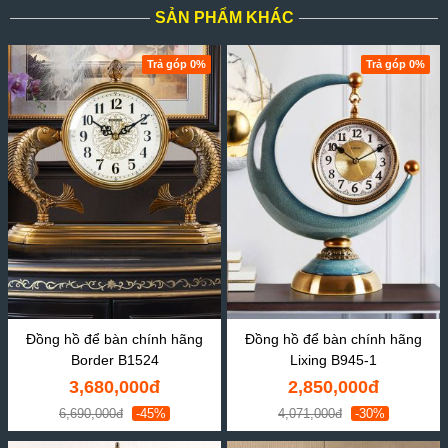
SẢN PHẨM KHÁC
Trả góp 0%
Trả góp 0%
Đồng hồ để bàn chính hãng
Đồng hồ để bàn chính hãng
Border B1524
Lixing B945-1
3,680,000đ
2,850,000đ
6,690,000đ
-45%
4,071,000đ
-30%