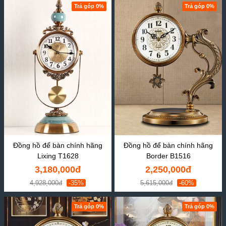
Trả góp 0%
Trả góp 0%
Đồng hồ để bàn chính hãng
Đồng hồ để bàn chính hãng
Lixing T1628
Border B1516
3,180,000đ
2,250,000đ
4,928,000đ
-35%
5,615,000đ
-60%
Trả góp 0%
Trả góp 0%