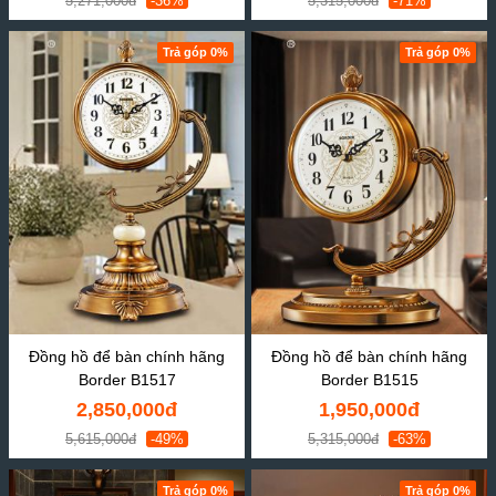
5,271,000đ
-36%
5,315,000đ
-71%
Trả góp 0%
Trả góp 0%
Đồng hồ để bàn chính hãng
Đồng hồ để bàn chính hãng
Border B1517
Border B1515
2,850,000đ
1,950,000đ
5,615,000đ
-49%
5,315,000đ
-63%
Trả góp 0%
Trả góp 0%