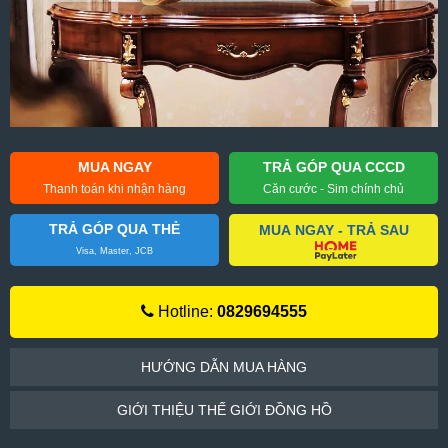
MUA NGAY
TRẢ GÓP QUA CCCD
Thanh toán khi nhận hàng
Căn cước - Sim chính chủ
TRẢ GÓP QUA THẺ
MUA NGAY - TRẢ SAU
Visa, Master, JCB
Hotline:
0829694555
HƯỚNG DẪN MUA HÀNG
GIỚI THIỆU THẾ GIỚI ĐỒNG HỒ