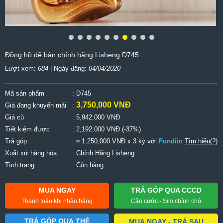
Đồng hồ để bàn chính hãng Lisheng D745
Lượt xem:
684
| Ngày đăng:
04/04/2020
Mã sản phẩm
: D745
3,750,000 VNĐ
Giá đang khuyến mãi
:
Giá cũ
:
5,942,000 VNĐ
Tiết kiệm được
:
2,192,000 VNĐ (-37%)
Trả góp
: ≈ 1,250,000 VNĐ x 3 kỳ với
Fundiin
Tìm hiểu(?)
Xuất xứ hàng hóa
: Chính Hãng Lisheng
Tình trạng
: Còn hàng
MUA NGAY
TRẢ GÓP QUA CCCD
Thanh toán khi nhận hàng
Căn cước - Sim chính chủ
TRẢ GÓP QUA THẺ
MUA NGAY - TRẢ SAU