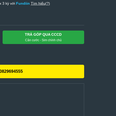
x 3 kỳ với
Fundiin
Tìm hiểu(?)
TRẢ GÓP QUA CCCD
Căn cước - Sim chính chủ
0829694555