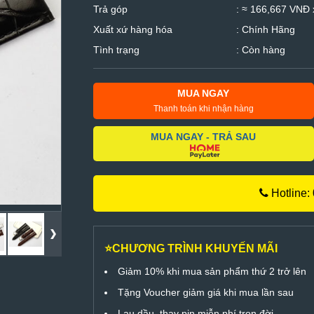
Trả góp
: ≈ 166,667 VNĐ 
Xuất xứ hàng hóa
: Chính Hãng
Tình trạng
: Còn hàng
MUA NGAY
Thanh toán khi nhận hàng
MUA NGAY - TRẢ SAU
Hotline:
⭐CHƯƠNG TRÌNH KHUYẾN MÃI
Giảm 10% khi mua sản phẩm thứ 2 trở lên
Tặng Voucher giảm giá khi mua lần sau
Lau dầu, thay pin miễn phí trọn đời