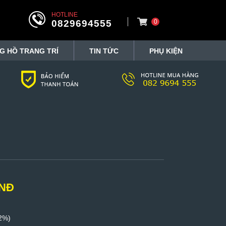
HOTLINE
0829694555
0
G HỒ TRANG TRÍ
TIN TỨC
PHỤ KIỆN
VNĐ
2%)